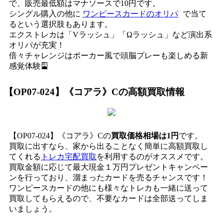
で、販売最低額はマナソースで10円です。
シングル購入の他に
ワンピースカードのオリパ
で当て
るという選択肢もあります。
エクストレカは「Vラッシュ」「Ωラッシュ」など演出系
オリパが充実！
倍々チャレンジはポーカー風で頭脳プレーも楽しめる新
感覚体験🎴
【OP07-024】《コアラ》C
の高額買取情報
【OP07-024】《コアラ》Cの
買取価格相場は1円
です。
買取に出すなら、家から出ることなく簡単に高額買取し
てくれる
トレカ宅配買取
を利用するのがオススメです。
買取金額に応じて最大現金１万円プレゼントキャンペー
ンを行っており、溜まったカードを売るチャンスです！
ワンピースカードの他にも様々なトレカも一緒に送って
買取してもらえるので、不要なカードは全部送ってしま
いましょう。