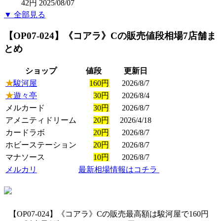
42円
2025/08/07
▼ 全部見る
【OP07-024】《コアラ》C
の販売値段相場
7店舗ま
とめ
ショップ
値段
更新日
★
駿河屋
160円
2026/8/7
★
遊々亭
30円
2026/8/4
メルカード
30円
2026/8/7
アメニティドリーム
20円
2026/4/18
カードラボ
20円
2026/8/7
ホビーステーション
20円
2026/8/7
マナソース
10円
2026/8/7
メルカリ
最新相場情報はコチラ
【OP07-024】《コアラ》Cの販売最高額は駿河屋で160円