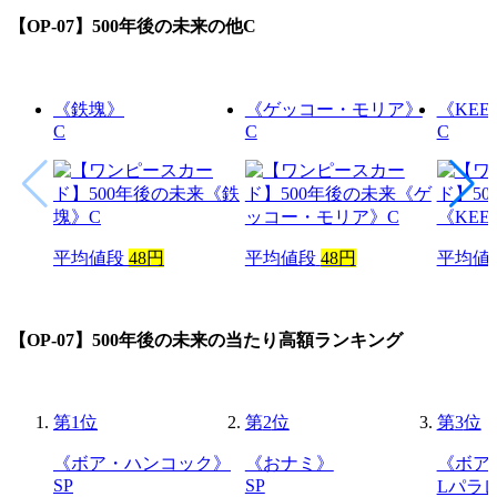
【OP-07】500年後の未来
の他C
《鉄塊》
《ゲッコー・モリア》
《KEE
C
C
C
平均値段
48円
平均値段
48円
平均値
【OP-07】500年後の未来
の当たり高額ランキング
第
1
位
第
2
位
第
3
位
《ボア・ハンコック》
《おナミ》
《ボア
SP
SP
Lパラ