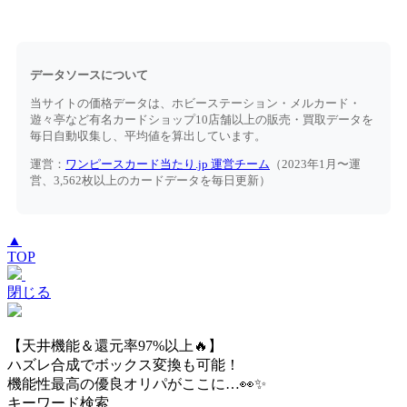
データソースについて
当サイトの価格データは、ホビーステーション・メルカード・
遊々亭など有名カードショップ10店舗以上の販売・買取データを
毎日自動収集し、平均値を算出しています。
運営：
ワンピースカード当たり.jp 運営チーム
（2023年1月〜運
営、3,562枚以上のカードデータを毎日更新）
▲
TOP
閉じる
【天井機能＆還元率97%以上🔥】
ハズレ合成でボックス変換も可能！
機能性最高の優良オリパがここに…👀✨
キーワード検索