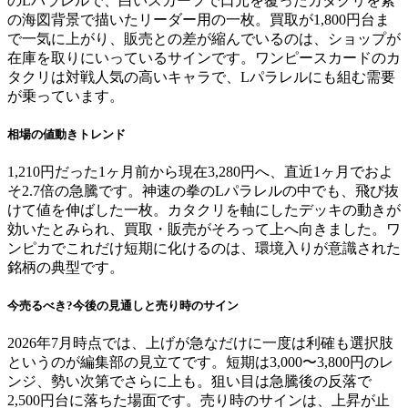
のLパラレルで、白いスカーフで口元を覆ったカタクリを紫
の海図背景で描いたリーダー用の一枚。買取が1,800円台ま
で一気に上がり、販売との差が縮んでいるのは、ショップが
在庫を取りにいっているサインです。ワンピースカードのカ
タクリは対戦人気の高いキャラで、Lパラレルにも組む需要
が乗っています。
相場の値動きトレンド
1,210円だった1ヶ月前から現在3,280円へ、直近1ヶ月でおよ
そ2.7倍の急騰です。神速の拳のLパラレルの中でも、飛び抜
けて値を伸ばした一枚。カタクリを軸にしたデッキの動きが
効いたとみられ、買取・販売がそろって上へ向きました。ワ
ンピカでこれだけ短期に化けるのは、環境入りが意識された
銘柄の典型です。
今売るべき?今後の見通しと売り時のサイン
2026年7月時点では、上げが急なだけに一度は利確も選択肢
というのが編集部の見立てです。短期は3,000〜3,800円のレ
ンジ、勢い次第でさらに上も。狙い目は急騰後の反落で
2,500円台に落ちた場面です。売り時のサインは、上昇が止