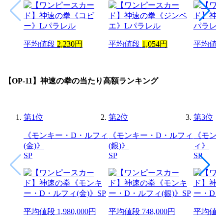
平均値段
2,230円
平均値段
1,054円
平均値
【OP-11】神速の拳
の当たり高額ランキング
第
1
位
第
2
位
第
3
位
《モンキー・D・ルフィ
《モンキー・D・ルフィ
《モン
(金)》
(銀)》
ィ》
SP
SP
SP
平均値段
1,980,000円
平均値段
748,000円
平均値