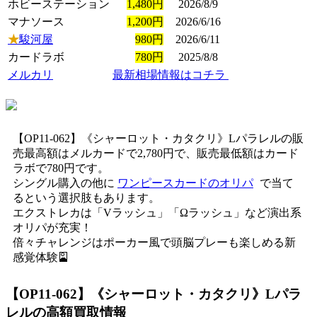
ホビーステーション
1,480円
2026/8/9
マナソース
1,200円
2026/6/16
★
駿河屋
980円
2026/6/11
カードラボ
780円
2025/8/8
メルカリ
最新相場情報はコチラ
【OP11-062】《シャーロット・カタクリ》Lパラレルの販
売最高額はメルカードで2,780円で、販売最低額はカード
ラボで780円です。
シングル購入の他に
ワンピースカードのオリパ
で当て
るという選択肢もあります。
エクストレカは「Vラッシュ」「Ωラッシュ」など演出系
オリパが充実！
倍々チャレンジはポーカー風で頭脳プレーも楽しめる新
感覚体験🎴
【OP11-062】《シャーロット・カタクリ》Lパラ
レル
の高額買取情報