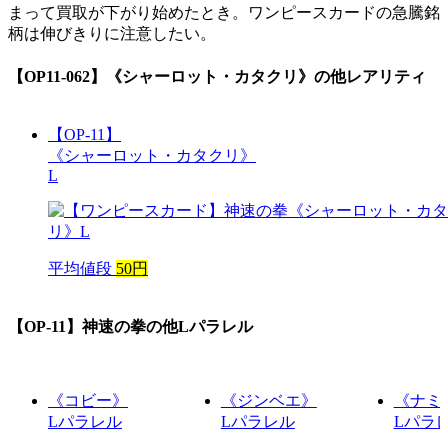
まって買取が下がり始めたとき。ワンピースカードの急騰銘
柄は伸びきりに注意したい。
【OP11-062】《シャーロット・カタクリ》
の他レアリティ
【OP-11】
《シャーロット・カタクリ》
L
平均値段
50円
【OP-11】神速の拳
の他Lパラレル
《コビー》
《ジンベエ》
《ナミ
Lパラレル
Lパラレル
Lパラ