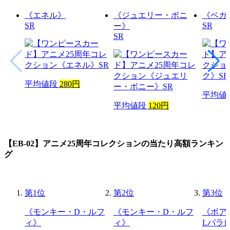
《エネル》
《ジュエリー・ボニ
《ベガ
SR
SR
ー》
SR
平均値段
280円
平均値
平均値段
120円
【EB-02】アニメ25周年コレクション
の当たり高額ランキン
グ
第
1
位
第
2
位
第
3
位
《モンキー・D・ルフ
《モンキー・D・ルフ
《ボア
ィ》
ィ》
Lパラ