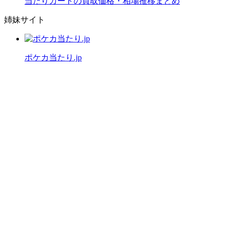
当たりカードの買取価格・相場推移まとめ
姉妹サイト
ポケカ当たり.jp
公式X（旧Twitter）
運営者情報
プライバシーポリシー
「ワンピースカード当たり.jp」は
ファンによる情報サイトです。