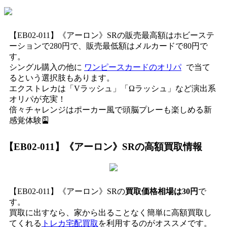
【EB02-011】《アーロン》SRの販売最高額はホビーステ
ーションで280円で、販売最低額はメルカードで80円で
す。
シングル購入の他に
ワンピースカードのオリパ
で当て
るという選択肢もあります。
エクストレカは「Vラッシュ」「Ωラッシュ」など演出系
オリパが充実！
倍々チャレンジはポーカー風で頭脳プレーも楽しめる新
感覚体験🎴
【EB02-011】《アーロン》SR
の高額買取情報
【EB02-011】《アーロン》SRの
買取価格相場は30円
で
す。
買取に出すなら、家から出ることなく簡単に高額買取し
てくれる
トレカ宅配買取
を利用するのがオススメです。