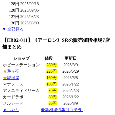
128円
2025/09/18
128円
2025/09/05
127円
2025/08/23
136円
2025/08/09
▼ 全部見る
【EB02-011】《アーロン》SR
の販売値段相場
7店
舗まとめ
ショップ
値段
更新日
ホビーステーション
280円
2026/8/9
★
遊々亭
220円
2026/6/29
★
駿河屋
160円
2026/8/8
マナソース
100円
2026/1/22
アメニティドリーム
80円
2026/2/23
カードラボ
80円
2026/1/22
メルカード
80円
2026/8/9
メルカリ
最新相場情報はコチラ