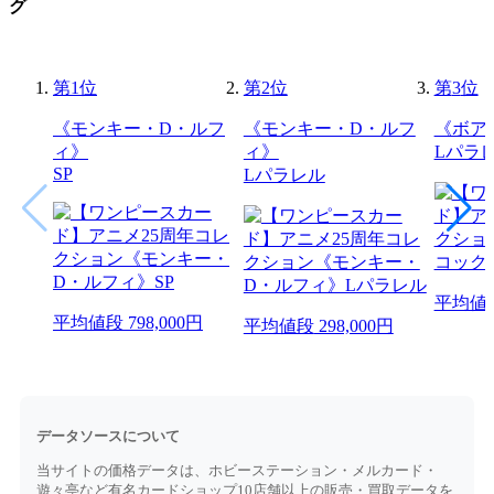
グ
第
1
位
第
2
位
第
3
位
《モンキー・D・ルフ
《モンキー・D・ルフ
《ボア
ィ》
ィ》
Lパラ
SP
Lパラレル
平均値
平均値段
798,000円
平均値段
298,000円
データソースについて
当サイトの価格データは、ホビーステーション・メルカード・
遊々亭など有名カードショップ10店舗以上の販売・買取データを