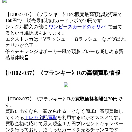
【EB02-037】《フランキー》Rの販売最高額は駿河屋で
160円で、販売最低額はカードラボで50円です。
シングル購入の他に
ワンピースカードのオリパ
で当て
るという選択肢もあります。
エクストレカは「Vラッシュ」「Ωラッシュ」など演出系
オリパが充実！
倍々チャレンジはポーカー風で頭脳プレーも楽しめる新
感覚体験🎴
【EB02-037】《フランキー》R
の高額買取情報
【EB02-037】《フランキー》Rの
買取価格相場は30円
で
す。
買取に出すなら、家から出ることなく簡単に高額買取し
てくれる
トレカ宅配買取
を利用するのがオススメです。
買取金額に応じて最大現金１万円プレゼントキャンペー
ンを行っており、溜まったカードを売るチャンスです！