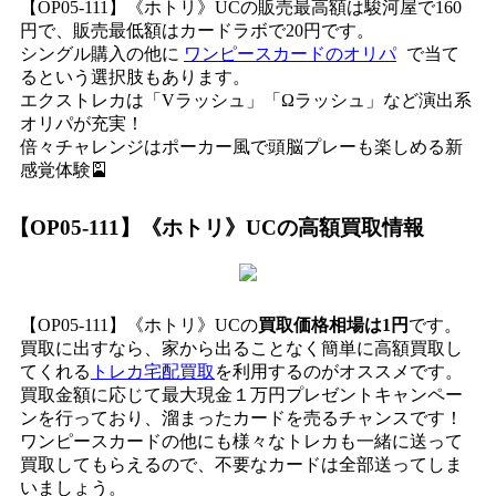
【OP05-111】《ホトリ》UCの販売最高額は駿河屋で160
円で、販売最低額はカードラボで20円です。
シングル購入の他に
ワンピースカードのオリパ
で当て
るという選択肢もあります。
エクストレカは「Vラッシュ」「Ωラッシュ」など演出系
オリパが充実！
倍々チャレンジはポーカー風で頭脳プレーも楽しめる新
感覚体験🎴
【OP05-111】《ホトリ》UC
の高額買取情報
【OP05-111】《ホトリ》UCの
買取価格相場は1円
です。
買取に出すなら、家から出ることなく簡単に高額買取し
てくれる
トレカ宅配買取
を利用するのがオススメです。
買取金額に応じて最大現金１万円プレゼントキャンペー
ンを行っており、溜まったカードを売るチャンスです！
ワンピースカードの他にも様々なトレカも一緒に送って
買取してもらえるので、不要なカードは全部送ってしま
いましょう。