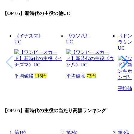
【OP-05】新時代の主役
の他UC
《イナズマ》
《ウソ八》
《ドン
UC
UC
ラミン
UC
平均値段
115円
平均値段
73円
平均値
【OP-05】新時代の主役
の当たり高額ランキング
第
1
位
第
2
位
第
3
位