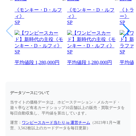
《モンキー・D・ルフ
《モンキー・D・ルフ
《トラ
ィ》
ィ》
ー》
SP
SP
SP
平均値段
1,280,000円
平均値段
1,280,000円
平均値
データソースについて
当サイトの価格データは、ホビーステーション・メルカード・
遊々亭など有名カードショップ10店舗以上の販売・買取データを
毎日自動収集し、平均値を算出しています。
運営：
ワンピースカード当たり.jp 運営チーム
（2023年1月〜運
営、3,562枚以上のカードデータを毎日更新）