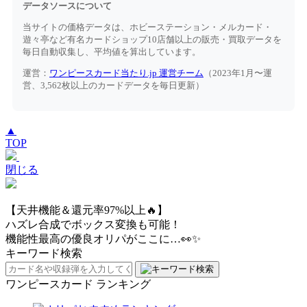
データソースについて
当サイトの価格データは、ホビーステーション・メルカード・
遊々亭など有名カードショップ10店舗以上の販売・買取データを
毎日自動収集し、平均値を算出しています。
運営：
ワンピースカード当たり.jp 運営チーム
（2023年1月〜運
営、3,562枚以上のカードデータを毎日更新）
▲
TOP
閉じる
【天井機能＆還元率97%以上🔥】
ハズレ合成でボックス変換も可能！
機能性最高の優良オリパがここに…👀✨
キーワード検索
ワンピースカード ランキング