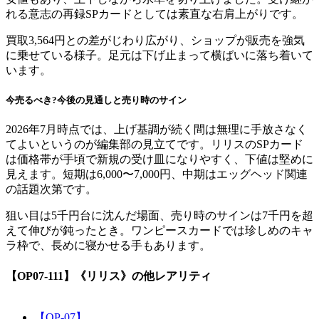
れる意志の再録SPカードとしては素直な右肩上がりです。
買取3,564円との差がじわり広がり、ショップが販売を強気
に乗せている様子。足元は下げ止まって横ばいに落ち着いて
います。
今売るべき?今後の見通しと売り時のサイン
2026年7月時点では、上げ基調が続く間は無理に手放さなく
てよいというのが編集部の見立てです。リリスのSPカード
は価格帯が手頃で新規の受け皿になりやすく、下値は堅めに
見えます。短期は6,000〜7,000円、中期はエッグヘッド関連
の話題次第です。
狙い目は5千円台に沈んだ場面、売り時のサインは7千円を超
えて伸びが鈍ったとき。ワンピースカードでは珍しめのキャ
ラ枠で、長めに寝かせる手もあります。
【OP07-111】《リリス》
の他レアリティ
【OP-07】