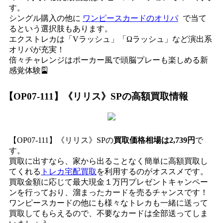
す。
シングル購入の他に
ワンピースカードのオリパ
で当て
るという選択肢もあります。
エクストレカは「Vラッシュ」「Ωラッシュ」など演出系
オリパが充実！
倍々チャレンジはポーカー風で頭脳プレーも楽しめる新
感覚体験🎴
【OP07-111】《リリス》SP
の高額買取情報
【OP07-111】《リリス》SPの
買取価格相場は2,739円
で
す。
買取に出すなら、家から出ることなく簡単に高額買取し
てくれる
トレカ宅配買取
を利用するのがオススメです。
買取金額に応じて最大現金１万円プレゼントキャンペー
ンを行っており、溜まったカードを売るチャンスです！
ワンピースカードの他にも様々なトレカも一緒に送って
買取してもらえるので、不要なカードは全部送ってしま