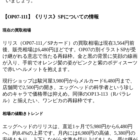
いましょう。
【OP07-111】《リリス》SP
についての情報
現在の買取相場
リリス（OP07-111／SPカード）の買取相場は現在3,564円前
後、販売相場は6,480円ほどです。OP07の別イラストSPが受
け継がれる意志で当たる再録枠。金と黒の背景に笑顔の線画
が入り、手前でオレンジ髪の姿がピンクと紫のボディスーツ
で赤いヘルメットを抱えます。
現行ショップは駿河屋3,980円からメルカード6,480円まで、
店舗間で2,500円の開き。エッグヘッドの科学者という珍し
めのキャラで価格帯は抑えめ。同弾のOP13-113（Rパラレ
ル）と揃えたい、ワンピカの再録枠です。
相場の値動きトレンド
エッグヘッドのリリスは、直近1ヶ月で5,980円から6,480円
へ、約8.4%の上昇です。月内には6,980円の高値、5,380円の
安値もあり、上下しながら水準を切り上げました。受け継が