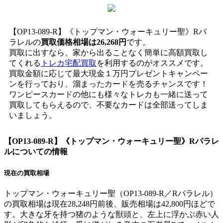
【OP13-089-R】《トップマン・ウォーキュリー聖》Rパ
ラレルの
買取価格相場は26,268円
です。
買取に出すなら、家から出ることなく簡単に高額買取し
てくれる
トレカ宅配買取
を利用するのがオススメです。
買取金額に応じて最大現金１万円プレゼントキャンペー
ンを行っており、溜まったカードを売るチャンスです！
ワンピースカードの他にも様々なトレカも一緒に送って
買取してもらえるので、不要なカードは全部送ってしま
いましょう。
【OP13-089-R】《トップマン・ウォーキュリー聖》Rパラレ
ル
についての情報
現在の買取相場
トップマン・ウォーキュリー聖（OP13-089-R／Rパラレル）
の買取相場は現在28,248円前後、販売相場は42,800円ほどで
す。大きな牙を持つ猪のような獣頭と、左上に浮かぶ赤い人