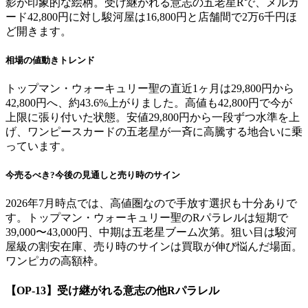
影が印象的な絵柄。受け継がれる意志の五老星Rで、メルカ
ード42,800円に対し駿河屋は16,800円と店舗間で2万6千円ほ
ど開きます。
相場の値動きトレンド
トップマン・ウォーキュリー聖の直近1ヶ月は29,800円から
42,800円へ、約43.6%上がりました。高値も42,800円で今が
上限に張り付いた状態。安値29,800円から一段ずつ水準を上
げ、ワンピースカードの五老星が一斉に高騰する地合いに乗
っています。
今売るべき?今後の見通しと売り時のサイン
2026年7月時点では、高値圏なので手放す選択も十分ありで
す。トップマン・ウォーキュリー聖のRパラレルは短期で
39,000〜43,000円、中期は五老星ブーム次第。狙い目は駿河
屋級の割安在庫、売り時のサインは買取が伸び悩んだ場面。
ワンピカの高額枠。
【OP-13】受け継がれる意志
の他Rパラレル