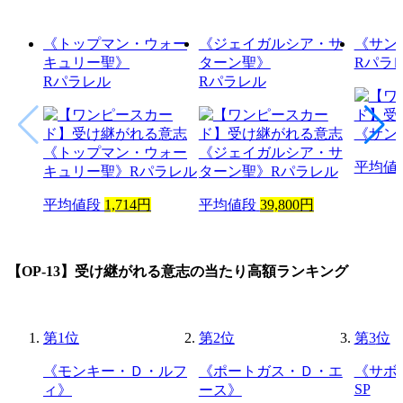
《トップマン・ウォー
《ジェイガルシア・サ
《サン
キュリー聖》
ターン聖》
Rパラ
Rパラレル
Rパラレル
平均値
平均値段
1,714円
平均値段
39,800円
【OP-13】受け継がれる意志
の当たり高額ランキング
第
1
位
第
2
位
第
3
位
《モンキー・Ｄ・ルフ
《ポートガス・Ｄ・エ
《サボ
SP
ィ》
ース》