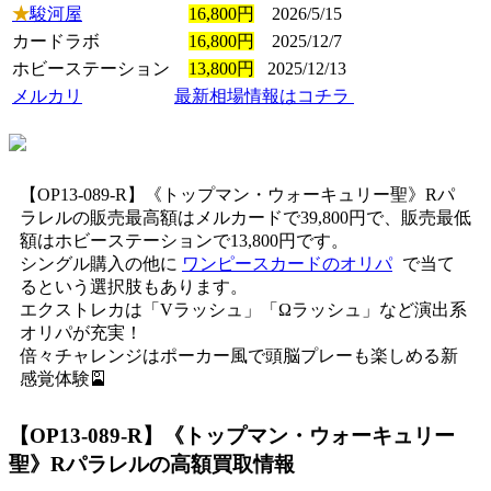
★
駿河屋
16,800円
2026/5/15
カードラボ
16,800円
2025/12/7
ホビーステーション
13,800円
2025/12/13
メルカリ
最新相場情報はコチラ
【OP13-089-R】《トップマン・ウォーキュリー聖》Rパ
ラレルの販売最高額はメルカードで39,800円で、販売最低
額はホビーステーションで13,800円です。
シングル購入の他に
ワンピースカードのオリパ
で当て
るという選択肢もあります。
エクストレカは「Vラッシュ」「Ωラッシュ」など演出系
オリパが充実！
倍々チャレンジはポーカー風で頭脳プレーも楽しめる新
感覚体験🎴
【OP13-089-R】《トップマン・ウォーキュリー
聖》Rパラレル
の高額買取情報