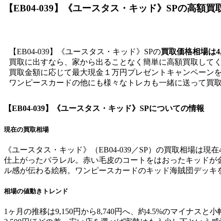
【EB04-039】《ユースタス・キッド》SP
の高額買
【EB04-039】《ユースタス・キッド》SPの
買取価格相場は4,
買取に出すなら、家から出ることなく簡単に高額買取して
買取金額に応じて最大現金１万円プレゼントキャンペーン
ワンピースカードの他にも様々なトレカも一緒に送って買
【EB04-039】《ユースタス・キッド》SP
についての情報
現在の買取相場
《ユースタス・キッド》（EB04-039／SP）の買取相場は現
仕上がったパラレル。赤い毛皮のコートをはおったキッドが
ル感が伝わる絵柄。ワンピースカードのキッド海賊団デッキを
相場の値動きトレンド
1ヶ月の推移は9,150円から8,740円へ、約4.5%のマイナ