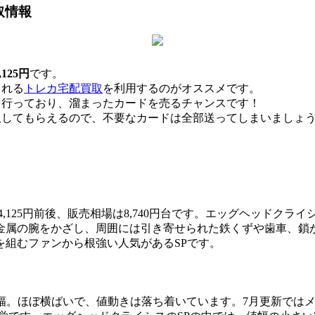
取情報
125円
です。
くれる
トレカ宅配買取
を利用するのがオススメです。
を行っており、溜まったカードを売るチャンスです！
取してもらえるので、不要なカードは全部送ってしまいましょ
在4,125円前後、販売相場は8,740円台です。エッグヘッド
金属の腕をかざし、周囲には引き寄せられた鉄くずや歯車、鎖
組むファンから根強い人気があるSPです。
スと小幅。ほぼ横ばいで、値動きは落ち着いています。7月更新ではメル