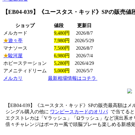
【EB04-039】《ユースタス・キッド》SP
の販売値
ショップ
値段
更新日
メルカード
9,480円
2026/8/7
★
遊々亭
7,980円
2026/5/29
マナソース
7,500円
2026/8/7
★
駿河屋
6,980円
2026/7/4
ホビーステーション
5,280円
2026/4/29
アメニティドリーム
5,000円
2026/5/7
メルカリ
最新相場情報はコチラ
【EB04-039】《ユースタス・キッド》SPの販売最高額はメ
シングル購入の他に
ワンピースカードのオリパ
で当てると
エクストレカは「Vラッシュ」「Ωラッシュ」など演出系オ
倍々チャレンジはポーカー風で頭脳プレーも楽しめる新感覚