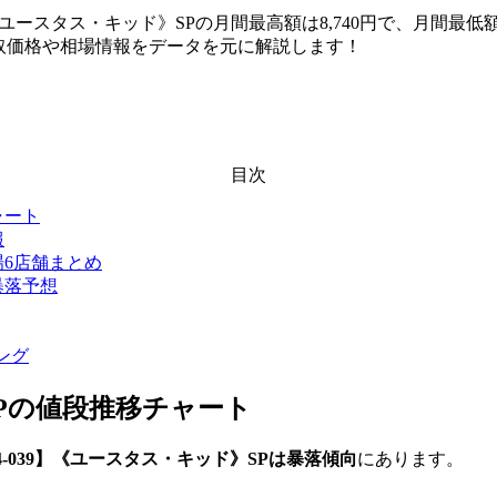
】《ユースタス・キッド》SPの月間最高額は8,740円で、月間最低額
の買取価格や相場情報をデータを元に解説します！
目次
ャート
報
場6店舗まとめ
暴落予想
ング
P
の値段推移チャート
04-039】《ユースタス・キッド》SPは暴落傾向
にあります。
。