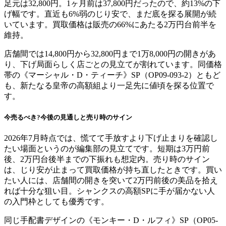
足元は32,800円。1ヶ月前は37,800円だったので、約13%の下
げ幅です。直近も6%弱のじり安で、まだ底を探る展開が続
いています。買取価格は販売の66%にあたる2万円台前半を
維持。
店舗間では14,800円から32,800円まで1万8,000円の開きがあ
り、下げ局面らしく店ごとの見立てが割れています。同価格
帯の《マーシャル・D・ティーチ》SP（OP09-093-2）ともど
も、新たなる皇帝の高額組より一足先に値頃を探る位置で
す。
今売るべき?今後の見通しと売り時のサイン
2026年7月時点では、慌てて手放すより下げ止まりを確認し
たい場面というのが編集部の見立てです。短期は3万円前
後、2万円台後半までの下振れも想定内。売り時のサイン
は、じり安が止まって買取価格が持ち直したときです。買い
たい人には、店舗間の開きを突いて2万円前後の美品を拾え
れば十分な狙い目。シャンクスの高額SPに手が届かない人
の入門枠としても優秀です。
同じ手配書デザインの《モンキー・D・ルフィ》SP（OP05-