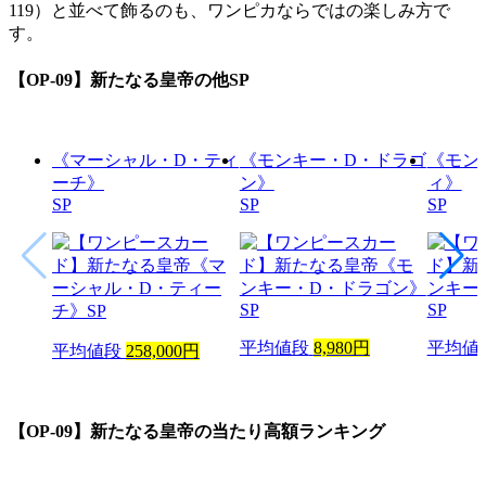
119）と並べて飾るのも、ワンピカならではの楽しみ方で
す。
【OP-09】新たなる皇帝
の他SP
《マーシャル・D・ティ
《モンキー・D・ドラゴ
《モン
ーチ》
ン》
ィ》
SP
SP
SP
平均値段
8,980円
平均値
平均値段
258,000円
【OP-09】新たなる皇帝
の当たり高額ランキング