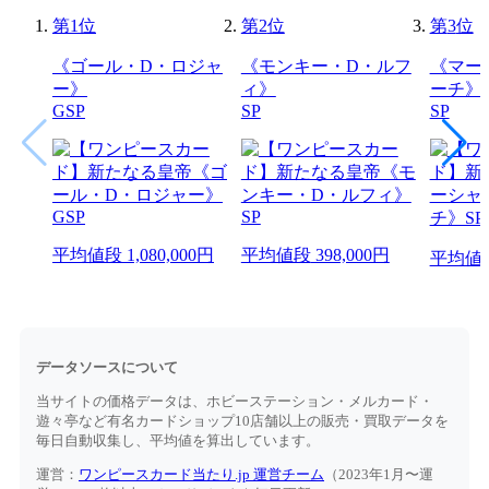
第
1
位
第
2
位
第
3
位
《ゴール・D・ロジャ
《モンキー・D・ルフ
《マー
ー》
ィ》
ーチ》
GSP
SP
SP
平均値段
1,080,000円
平均値段
398,000円
平均値
データソースについて
当サイトの価格データは、ホビーステーション・メルカード・
遊々亭など有名カードショップ10店舗以上の販売・買取データを
毎日自動収集し、平均値を算出しています。
運営：
ワンピースカード当たり.jp 運営チーム
（2023年1月〜運