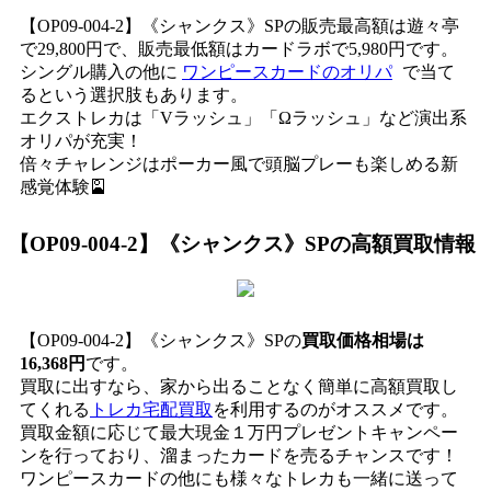
【OP09-004-2】《シャンクス》SPの販売最高額は遊々亭
で29,800円で、販売最低額はカードラボで5,980円です。
シングル購入の他に
ワンピースカードのオリパ
で当て
るという選択肢もあります。
エクストレカは「Vラッシュ」「Ωラッシュ」など演出系
オリパが充実！
倍々チャレンジはポーカー風で頭脳プレーも楽しめる新
感覚体験🎴
【OP09-004-2】《シャンクス》SP
の高額買取情報
【OP09-004-2】《シャンクス》SPの
買取価格相場は
16,368円
です。
買取に出すなら、家から出ることなく簡単に高額買取し
てくれる
トレカ宅配買取
を利用するのがオススメです。
買取金額に応じて最大現金１万円プレゼントキャンペー
ンを行っており、溜まったカードを売るチャンスです！
ワンピースカードの他にも様々なトレカも一緒に送って