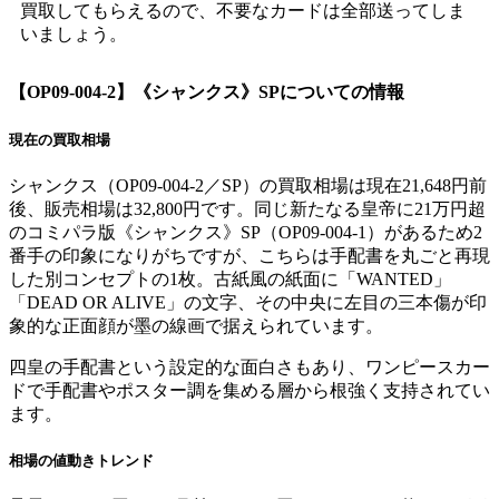
買取してもらえるので、不要なカードは全部送ってしま
いましょう。
【OP09-004-2】《シャンクス》SP
についての情報
現在の買取相場
シャンクス（OP09-004-2／SP）の買取相場は現在21,648円前
後、販売相場は32,800円です。同じ新たなる皇帝に21万円超
のコミパラ版《シャンクス》SP（OP09-004-1）があるため2
番手の印象になりがちですが、こちらは手配書を丸ごと再現
した別コンセプトの1枚。古紙風の紙面に「WANTED」
「DEAD OR ALIVE」の文字、その中央に左目の三本傷が印
象的な正面顔が墨の線画で据えられています。
四皇の手配書という設定的な面白さもあり、ワンピースカー
ドで手配書やポスター調を集める層から根強く支持されてい
ます。
相場の値動きトレンド