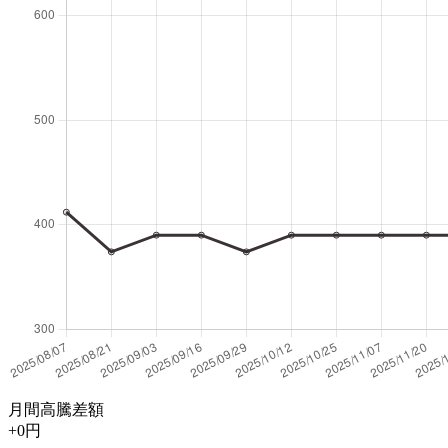
月間高騰差額
+0円