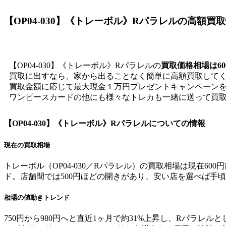
【OP04-030】《トレーボル》Rパラレル
の高額買取
【OP04-030】《トレーボル》Rパラレルの
買取価格相場は60
買取に出すなら、家から出ることなく簡単に高額買取して
買取金額に応じて最大現金１万円プレゼントキャンペーン
ワンピースカードの他にも様々なトレカも一緒に送って買
【OP04-030】《トレーボル》Rパラレル
についての情報
現在の買取相場
トレーボル（OP04-030／Rパラレル）の買取相場は現在6
ド。店舗間では500円ほどの開きがあり、安い店を選べば手
相場の値動きトレンド
750円から980円へと直近1ヶ月で約31%上昇し、Rパラ