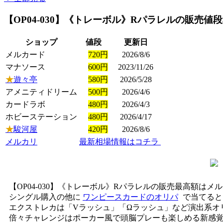
【OP04-030】《トレーボル》Rパラレル
の販売値段
ショップ
値段
更新日
メルカード
720円
2026/8/6
マナソース
600円
2023/11/26
★
遊々亭
580円
2026/5/28
アメニティドリーム
500円
2026/4/6
カードラボ
480円
2026/4/3
ホビーステーション
480円
2026/4/17
★
駿河屋
420円
2026/8/6
メルカリ
最新相場情報はコチラ
【OP04-030】《トレーボル》Rパラレルの販売最高額はメ
シングル購入の他に
ワンピースカードのオリパ
で当てると
エクストレカは「Vラッシュ」「Ωラッシュ」など演出系オ
倍々チャレンジはポーカー風で頭脳プレーも楽しめる新感覚