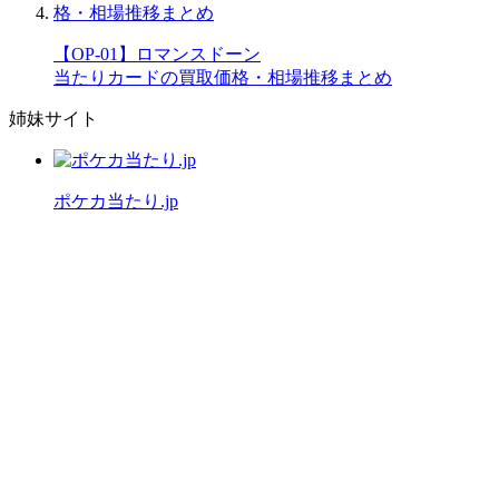
【OP-01】ロマンスドーン
当たりカードの買取価格・相場推移まとめ
姉妹サイト
ポケカ当たり.jp
公式X（旧Twitter）
運営者情報
プライバシーポリシー
「ワンピースカード当たり.jp」は
ファンによる情報サイトです。