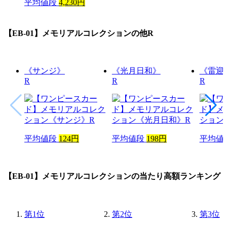
平均値段
4,230円
【EB-01】メモリアルコレクション
の他R
《サンジ》
《光月日和》
《雷迎
R
R
R
平均値段
124円
平均値段
198円
平均値
【EB-01】メモリアルコレクション
の当たり高額ランキング
第
1
位
第
2
位
第
3
位