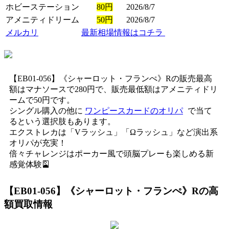
ホビーステーション
80円
2026/8/7
アメニティドリーム
50円
2026/8/7
メルカリ
最新相場情報はコチラ
【EB01-056】《シャーロット・フランぺ》Rの販売最高
額はマナソースで280円で、販売最低額はアメニティドリ
ームで50円です。
シングル購入の他に
ワンピースカードのオリパ
で当て
るという選択肢もあります。
エクストレカは「Vラッシュ」「Ωラッシュ」など演出系
オリパが充実！
倍々チャレンジはポーカー風で頭脳プレーも楽しめる新
感覚体験🎴
【EB01-056】《シャーロット・フランぺ》R
の高
額買取情報