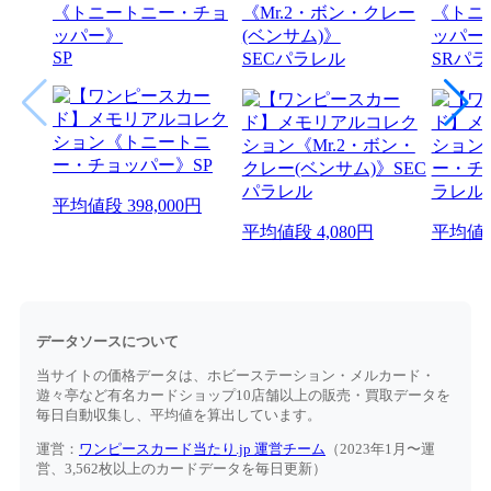
《トニートニー・チョ
《Mr.2・ボン・クレー
《トニ
ッパー》
(ベンサム)》
ッパー
SP
SECパラレル
SRパ
平均値段
398,000円
平均値段
4,080円
平均値
データソースについて
当サイトの価格データは、ホビーステーション・メルカード・
遊々亭など有名カードショップ10店舗以上の販売・買取データを
毎日自動収集し、平均値を算出しています。
運営：
ワンピースカード当たり.jp 運営チーム
（2023年1月〜運
営、3,562枚以上のカードデータを毎日更新）