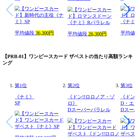
平均値段
36,300円
平均値
平均値段
26,300円
【PRB-01】ワンピースカード ザベスト
の当たり高額ランキ
ング
第
1
位
第
2
位
第
3
位
《ナミ》
《ドン!!ロロノア・ゾ
《ドン
SP
ロ》
D・エ
Dスーパーパラレル
Dスー