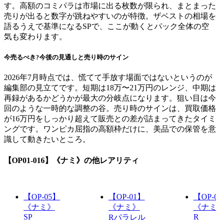
す。高額のコミパラは市場に出る枚数が限られ、まとまった
売りが出ると数字が跳ねやすいのが特徴。ザベストの相場を
語るうえで基準になるSPで、ここが動くとパック全体の空
気も変わります。
今売るべき?今後の見通しと売り時のサイン
2026年7月時点では、慌てて手放す場面ではないというのが
編集部の見立てです。短期は18万〜21万円のレンジ、中期は
再録があるかどうかが最大の分岐点になります。狙い目は今
回のような一時的な調整の谷。売り時のサインは、買取価格
が16万円をしっかり超えて販売との差が詰まってきたタイミ
ングです。ワンピカ屈指の高額枠だけに、美品での保管を意
識して動きたいところ。
【OP01-016】《ナミ》
の他レアリティ
【OP-05】
【OP-01】
【OP-0
《ナミ》
《ナミ》
《ナミ
SP
R
Rパラレル