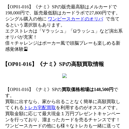
【OP01-016】《ナミ》SPの販売最高額はメルカードで
198,000円で、販売最低額はカードラボで27,800円です。
シングル購入の他に
ワンピースカードのオリパ
で当て
るという選択肢もあります。
エクストレカは「Vラッシュ」「Ωラッシュ」など演出系
オリパが充実！
倍々チャレンジはポーカー風で頭脳プレーも楽しめる新
感覚体験🎴
【OP01-016】《ナミ》SP
の高額買取情報
【OP01-016】《ナミ》SPの
買取価格相場は148,500円
で
す。
買取に出すなら、家から出ることなく簡単に高額買取し
てくれる
トレカ宅配買取
を利用するのがオススメです。
買取金額に応じて最大現金１万円プレゼントキャンペー
ンを行っており、溜まったカードを売るチャンスです！
ワンピースカードの他にも様々なトレカも一緒に送って