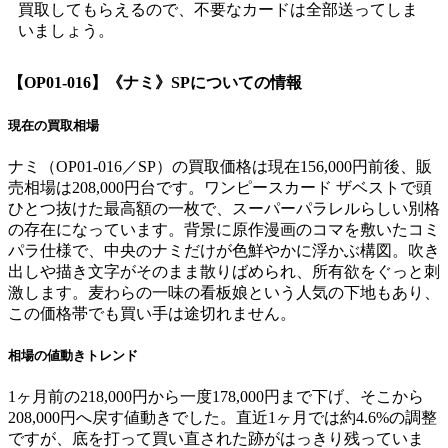
買取してもらえるので、不要なカードは全部送ってしま
いましょう。
【OP01-016】《ナミ》SP
についての情報
現在の買取相場
ナミ（OP01-016／SP）の買取価格は現在156,000円前後、販
売相場は208,000円台です。ワンピースカード ザベストで頭
ひとつ抜けた最高額の一枚で、スーパーパラレルらしい別格
の存在になっています。背景に原作漫画のコマを敷いたコミ
パラ仕様で、中央のナミだけが色鮮やかに浮かぶ構図。吹き
出しや描き文字がそのまま散りばめられ、所有欲をぐっと刺
激します。麦わらの一味の看板娘という人気の下地もあり、
この価格帯でも買い手は途切れません。
相場の値動きトレンド
1ヶ月前の218,000円から一度178,000円まで下げ、そこから
208,000円へ戻す値動きでした。直近1ヶ月では約4.6%の調整
ですが、底を打って買い直された跡がはっきり残っていま