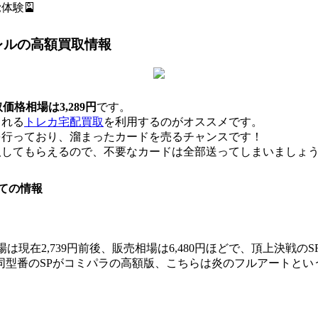
体験🎴
レル
の高額買取情報
価格相場は3,289円
です。
くれる
トレカ宅配買取
を利用するのがオススメです。
を行っており、溜まったカードを売るチャンスです！
取してもらえるので、不要なカードは全部送ってしまいましょ
ての情報
相場は現在2,739円前後、販売相場は6,480円ほどで、頂上
番のSPがコミパラの高額版、こちらは炎のフルアートという違い。