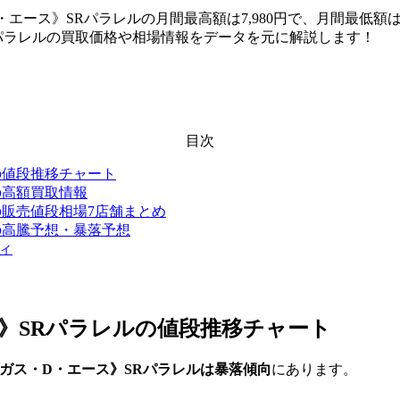
D・エース》SRパラレルの月間最高額は7,980円で、月間最低額は6
SRパラレルの買取価格や相場情報をデータを元に解説します！
目次
ルの値段推移チャート
ルの高額買取情報
ルの販売値段相場7店舗まとめ
ルの高騰予想・暴落予想
ティ
ス》SRパラレル
の値段推移チャート
ポートガス・D・エース》SRパラレルは暴落傾向
にあります。
。