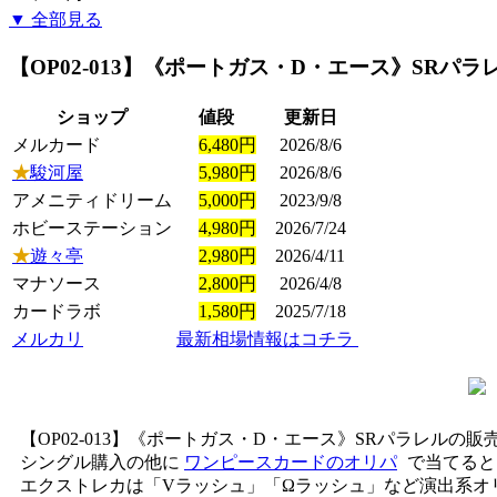
▼ 全部見る
【OP02-013】《ポートガス・D・エース》SRパラ
ショップ
値段
更新日
メルカード
6,480円
2026/8/6
★
駿河屋
5,980円
2026/8/6
アメニティドリーム
5,000円
2023/9/8
ホビーステーション
4,980円
2026/7/24
★
遊々亭
2,980円
2026/4/11
マナソース
2,800円
2026/4/8
カードラボ
1,580円
2025/7/18
メルカリ
最新相場情報はコチラ
【OP02-013】《ポートガス・D・エース》SRパラレルの販
シングル購入の他に
ワンピースカードのオリパ
で当てると
エクストレカは「Vラッシュ」「Ωラッシュ」など演出系オ