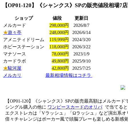
【OP01-120】《シャンクス》SP
の販売値段相場
7
ショップ
値段
更新日
メルカード
298,000円
2026/8/7
★
遊々亭
248,000円
2026/6/14
アメニティドリーム
119,999円
2024/3/20
ホビーステーション
118,000円
2026/3/22
マナソース
78,000円
2023/1/9
カードラボ
49,800円
2025/9/10
★
駿河屋
42,800円
2025/7/25
メルカリ
最新相場情報はコチラ
【OP01-120】《シャンクス》SPの販売最高額はメルカードで2
シングル購入の他に
ワンピースカードのオリパ
で当てると
エクストレカは「Vラッシュ」「Ωラッシュ」など演出系オ
倍々チャレンジはポーカー風で頭脳プレーも楽しめる新感覚