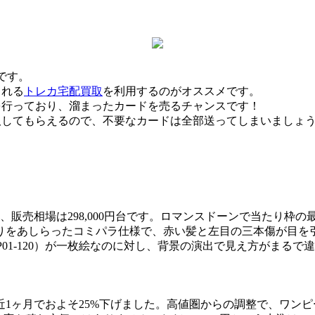
です。
くれる
トレカ宅配買取
を利用するのがオススメです。
を行っており、溜まったカードを売るチャンスです！
取してもらえるので、不要なカードは全部送ってしまいましょ
00円前後、販売相場は298,000円台です。ロマンスドーンで当
りをあしらったコミパラ仕様で、赤い髪と左目の三本傷が目を
01-120）が一枚絵なのに対し、背景の演出で見え方がまるで
円へ、直近1ヶ月でおよそ25%下げました。高値圏からの調整で、