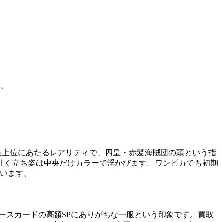
う。
たり枠の最上位にあたるレアリティで、四皇・赤髪海賊団の頭という指
引く立ち姿は中央だけカラーで浮かびます。ワンピカでも初期
違います。
ワンピースカードの高額SPにありがちな一服という印象です。買取