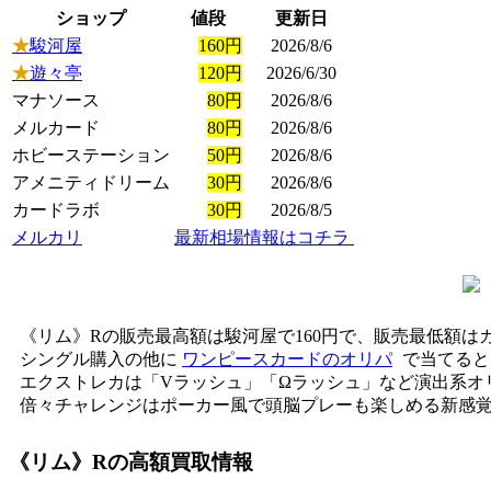
ショップ
値段
更新日
★
駿河屋
160円
2026/8/6
★
遊々亭
120円
2026/6/30
マナソース
80円
2026/8/6
メルカード
80円
2026/8/6
ホビーステーション
50円
2026/8/6
アメニティドリーム
30円
2026/8/6
カードラボ
30円
2026/8/5
メルカリ
最新相場情報はコチラ
《リム》Rの販売最高額は駿河屋で160円で、販売最低額は
シングル購入の他に
ワンピースカードのオリパ
で当てると
エクストレカは「Vラッシュ」「Ωラッシュ」など演出系オ
倍々チャレンジはポーカー風で頭脳プレーも楽しめる新感覚
《リム》R
の高額買取情報