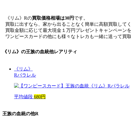
《リム》Rの
買取価格相場は30円
です。
買取に出すなら、家から出ることなく簡単に高額買取して
買取金額に応じて最大現金１万円プレゼントキャンペーン
ワンピースカードの他にも様々なトレカも一緒に送って買
《リム》
の王族の血統他レアリティ
《リム》
Rパラレル
平均値段
680円
王族の血統
の他R