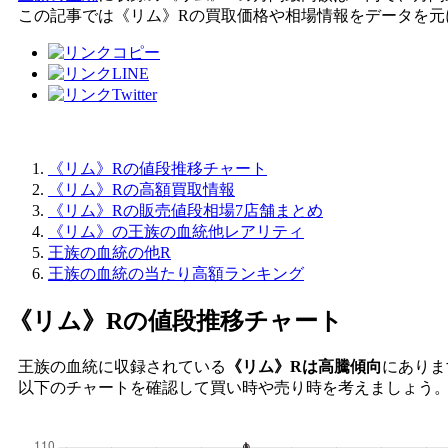
この記事では《リム》Rの買取価格や相場情報をデータを元
《リム》Rの値段推移チャート
《リム》Rの高額買取情報
《リム》Rの販売値段相場7店舗まとめ
《リム》の王族の血統他レアリティ
王族の血統の他R
王族の血統の当たり高額ランキング
《リム》R
の値段推移チャート
王族の血統に収録されている
《リム》Rは高騰傾向
にありま
以下のチャートを確認して買い時や売り時を考えましょう