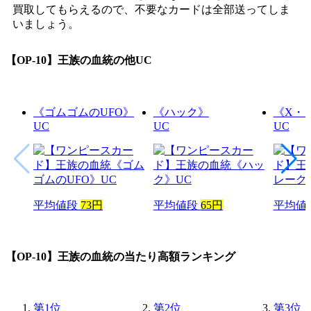
買取してもらえるので、不要なカードは全部送ってしま
いましょう。
【OP-10】王族の血統
の他UC
《ゴムゴムのUFO》
《ハック》
《X・
UC
UC
UC
平均値段
73円
平均値段
65円
平均値
【OP-10】王族の血統
の当たり高額ランキング
第
1
位
第
2
位
第
3
位