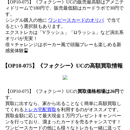
【OP10-075】《フォクシー》UCの販売最高額はアメニテ
ィドリームで180円で、販売最低額はカードラボで30円で
す。
シングル購入の他に
ワンピースカードのオリパ
で当て
るという選択肢もあります。
エクストレカは「Vラッシュ」「Ωラッシュ」など演出系
オリパが充実！
倍々チャレンジはポーカー風で頭脳プレーも楽しめる新
感覚体験🎴
【OP10-075】《フォクシー》UC
の高額買取情報
【OP10-075】《フォクシー》UCの
買取価格相場は26円
で
す。
買取に出すなら、家から出ることなく簡単に高額買取し
てくれる
トレカ宅配買取
を利用するのがオススメです。
買取金額に応じて最大現金１万円プレゼントキャンペー
ンを行っており、溜まったカードを売るチャンスです！
ワンピースカードの他にも様々なトレカも一緒に送って