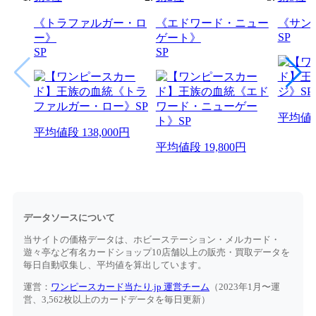
《トラファルガー・ロ
《エドワード・ニュー
《サン
SP
ー》
ゲート》
SP
SP
平均値
平均値段
138,000円
平均値段
19,800円
データソースについて
当サイトの価格データは、ホビーステーション・メルカード・
遊々亭など有名カードショップ10店舗以上の販売・買取データを
毎日自動収集し、平均値を算出しています。
運営：
ワンピースカード当たり.jp 運営チーム
（2023年1月〜運
営、3,562枚以上のカードデータを毎日更新）