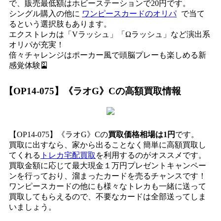
で、販売最低額はホビーステーションで20円です。
シングル購入の他に
ワンピースカードのオリパ
で当て
るという選択肢もあります。
エクストレカは「Vラッシュ」「Ωラッシュ」など演出系
オリパが充実！
倍々チャレンジはポーカー風で頭脳プレーも楽しめる新
感覚体験🎴
【OP14-075】《ラオG》C
の高額買取情報
【OP14-075】《ラオG》Cの
買取価格相場は1円
です。
買取に出すなら、家から出ることなく簡単に高額買取し
てくれる
トレカ宅配買取
を利用するのがオススメです。
買取金額に応じて最大現金１万円プレゼントキャンペー
ンを行っており、溜まったカードを売るチャンスです！
ワンピースカードの他にも様々なトレカも一緒に送って
買取してもらえるので、不要なカードは全部送ってしま
いましょう。