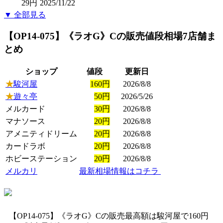
29円
2025/11/22
▼ 全部見る
【OP14-075】《ラオG》C
の販売値段相場
7店舗ま
とめ
ショップ
値段
更新日
★
駿河屋
160円
2026/8/8
★
遊々亭
50円
2026/5/26
メルカード
30円
2026/8/8
マナソース
20円
2026/8/8
アメニティドリーム
20円
2026/8/8
カードラボ
20円
2026/8/8
ホビーステーション
20円
2026/8/8
メルカリ
最新相場情報はコチラ
【OP14-075】《ラオG》Cの販売最高額は駿河屋で160円