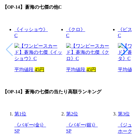
【OP-14】蒼海の七傑
の他C
《イッショウ》
《クロ》
《ビス
C
C
C
平均値段
45円
平均値段
45円
平均値
【OP-14】蒼海の七傑
の当たり高額ランキング
第
1
位
第
2
位
第
3
位
《バギー(金)》
《バギー(銀)》
《ジュ
SP
SP
ホーク