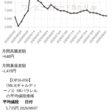
月間高騰差額
+648円
月間暴落差額
-1,419円
【OP16-056】
《Mr.3(ギャルディ
ーノ)》SRパラレル
の平均値段推移
平均値段
日付
5,735円
2026/08/07