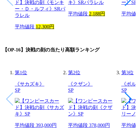
平均値段
2,188円
平均値
平均値段
12,300円
【OP-16】決戦の刻
の当たり高額ランキング
第
1
位
第
2
位
第
3
位
《サカズキ》
《クザン》
《ボル
SP
SP
SP
平均値段
393,000円
平均値段
378,000円
平均値