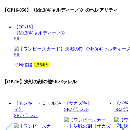
【OP16-056】《Mr.3(ギャルディーノ)》
の他レアリティ
【OP-16】
《Mr.3(ギャルディーノ)》
SR
平均値段
1,564円
【OP-16】決戦の刻
の他SRパラレル
《モンキー・Ｄ・ルフ
《サカズキ》
《バギ
ィ》
SRパラレル
SRパ
SRパラレル