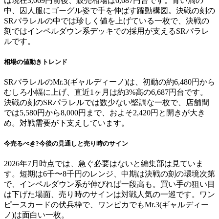
は現在3,069円前後、販売相場は6,687円台です。青い渦の
中、囚人服にゴーグル姿で手を伸ばす躍動構図。決戦の刻の
SRパラレルの中では珍しく値を上げている一枚で、決戦の
刻ではインペルダウン系デッキでの採用が支えるSRパラレ
ルです。
相場の値動きトレンド
SRパラレルのMr.3(ギャルディーノ)は、初動の約6,480円から
むしろ小幅に上げ、直近1ヶ月は約3%高の6,687円台です。
決戦の刻のSRパラレルでは数少ない堅調な一枚で、店舗間
では5,580円から8,000円まで、およそ2,420円と開きが大き
め。対戦需要が下支えしています。
今売るべき?今後の見通しと売り時のサイン
2026年7月時点では、急ぐ必要はないと編集部は見ていま
す。短期は6千〜8千円のレンジ、中期は決戦の刻の環境次第
で、インペルダウン系が伸びれば一段高も。買い手の狙い目
は下げた場面、売り時のサインは対戦人気の一巡です。ワン
ピースカードの伏兵枠で、ワンピカでもMr.3(ギャルディー
ノ)は面白い一枚。