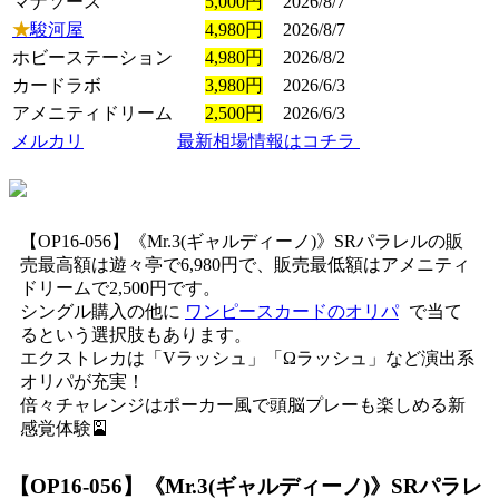
マナソース
5,000円
2026/8/7
★
駿河屋
4,980円
2026/8/7
ホビーステーション
4,980円
2026/8/2
カードラボ
3,980円
2026/6/3
アメニティドリーム
2,500円
2026/6/3
メルカリ
最新相場情報はコチラ
【OP16-056】《Mr.3(ギャルディーノ)》SRパラレルの販
売最高額は遊々亭で6,980円で、販売最低額はアメニティ
ドリームで2,500円です。
シングル購入の他に
ワンピースカードのオリパ
で当て
るという選択肢もあります。
エクストレカは「Vラッシュ」「Ωラッシュ」など演出系
オリパが充実！
倍々チャレンジはポーカー風で頭脳プレーも楽しめる新
感覚体験🎴
【OP16-056】《Mr.3(ギャルディーノ)》SRパラレ