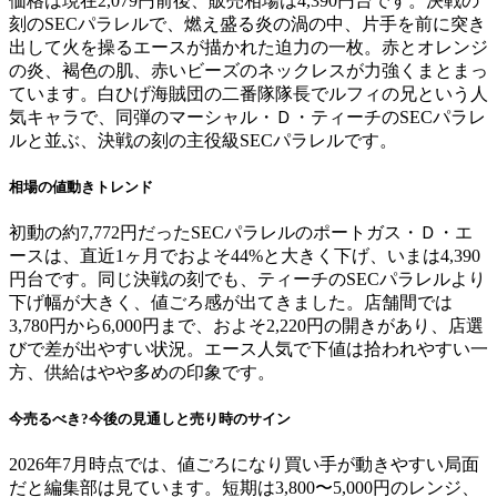
価格は現在2,079円前後、販売相場は4,390円台です。決戦の
刻のSECパラレルで、燃え盛る炎の渦の中、片手を前に突き
出して火を操るエースが描かれた迫力の一枚。赤とオレンジ
の炎、褐色の肌、赤いビーズのネックレスが力強くまとまっ
ています。白ひげ海賊団の二番隊隊長でルフィの兄という人
気キャラで、同弾のマーシャル・Ｄ・ティーチのSECパラレ
ルと並ぶ、決戦の刻の主役級SECパラレルです。
相場の値動きトレンド
初動の約7,772円だったSECパラレルのポートガス・Ｄ・エ
ースは、直近1ヶ月でおよそ44%と大きく下げ、いまは4,390
円台です。同じ決戦の刻でも、ティーチのSECパラレルより
下げ幅が大きく、値ごろ感が出てきました。店舗間では
3,780円から6,000円まで、およそ2,220円の開きがあり、店選
びで差が出やすい状況。エース人気で下値は拾われやすい一
方、供給はやや多めの印象です。
今売るべき?今後の見通しと売り時のサイン
2026年7月時点では、値ごろになり買い手が動きやすい局面
だと編集部は見ています。短期は3,800〜5,000円のレンジ、