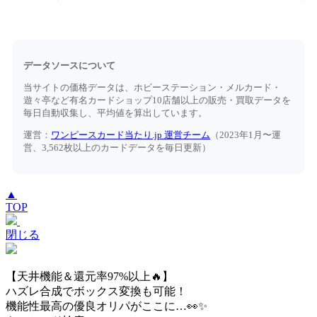
データソースについて
当サイトの価格データは、ホビーステーション・メルカード・
遊々亭など有名カードショップ10店舗以上の販売・買取データを
毎日自動収集し、平均値を算出しています。
運営：
ワンピースカード当たり.jp 運営チーム
（2023年1月〜運
営、3,562枚以上のカードデータを毎日更新）
▲
TOP
閉じる
【天井機能＆還元率97%以上🔥】
ハズレ合成でボックス変換も可能！
機能性最高の優良オリパがここに…👀✨