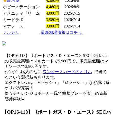
★
駿河屋
4,580円
2026/8/8
ホビーステーション
4,480円
2026/8/9
アメニティドリーム
4,000円
2026/7/15
カードラボ
3,980円
2026/7/14
マナソース
3,800円
2026/7/14
メルカリ
最新相場情報はコチラ
【OP16-118】《ポートガス・Ｄ・エース》SECパラレル
の販売最高額はメルカードで5,980円で、販売最低額はマ
ナソースで3,800円です。
シングル購入の他に
ワンピースカードのオリパ
で当て
るという選択肢もあります。
エクストレカは「Vラッシュ」「Ωラッシュ」など演出系
オリパが充実！
倍々チャレンジはポーカー風で頭脳プレーも楽しめる新
感覚体験🎴
【OP16-118】《ポートガス・Ｄ・エース》SECパ