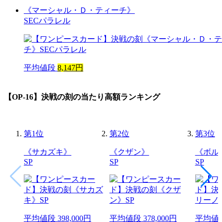
《マーシャル・Ｄ・ティーチ》
SECパラレル
平均値段
8,147円
【OP-16】決戦の刻
の当たり高額ランキング
第
1
位
第
2
位
第
3
位
《サカズキ》
《クザン》
《ボル
SP
SP
SP
平均値段
398,000円
平均値段
378,000円
平均値