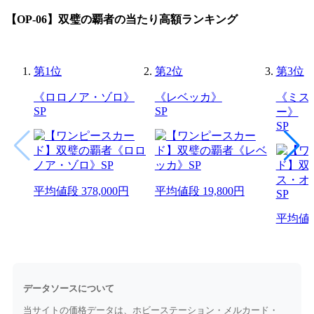
【OP-06】双璧の覇者
の当たり高額ランキング
第
1
位
第
2
位
第
3
位
《ロロノア・ゾロ》
《レベッカ》
《ミス
SP
SP
ー》
SP
平均値段
378,000円
平均値段
19,800円
平均値
データソースについて
当サイトの価格データは、ホビーステーション・メルカード・