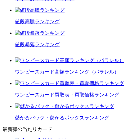
値段高騰ランキング
値段暴落ランキング
ワンピースカード高額ランキング（パラレル）
ワンピースカード買取表・買取価格ランキング
儲かるパック・儲かるボックスランキング
最新弾の当たりカード