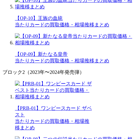
【OP-10】王族の血統
当たりカードの買取価格・相場推移まとめ
【OP-09】新たなる皇帝
当たりカードの買取価格・相場推移まとめ
ブロック2（2023年〜2024年発売弾）
【PRB-01】ワンピースカード ザベ
スト
当たりカードの買取価格・相場推
移まとめ