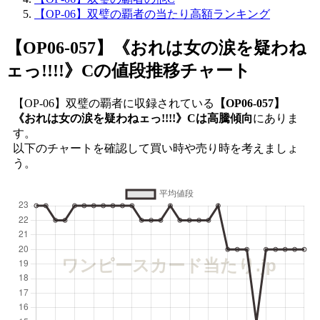
【OP-06】双璧の覇者の当たり高額ランキング
【OP06-057】《おれは女の涙を疑わね
ェっ!!!!》C
の値段推移チャート
【OP-06】双璧の覇者に収録されている
【OP06-057】
《おれは女の涙を疑わねェっ!!!!》Cは高騰傾向
にありま
す。
以下のチャートを確認して買い時や売り時を考えましょ
う。