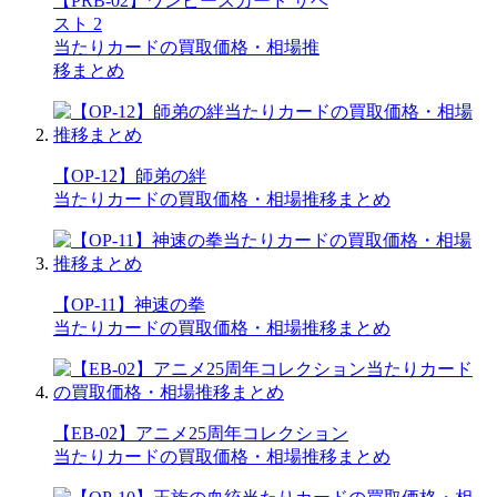
【PRB-02】ワンピースカード ザベ
スト 2
当たりカードの買取価格・相場推
移まとめ
【OP-12】師弟の絆
当たりカードの買取価格・相場推移まとめ
【OP-11】神速の拳
当たりカードの買取価格・相場推移まとめ
【EB-02】アニメ25周年コレクション
当たりカードの買取価格・相場推移まとめ