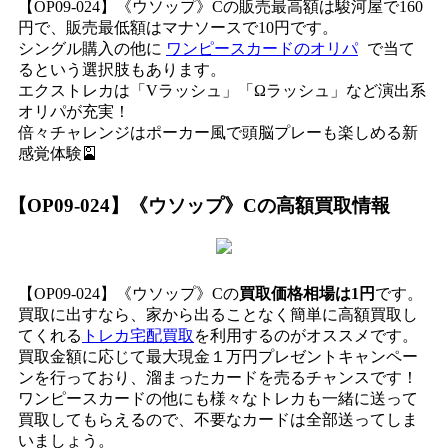
【OP09-024】《ウソップ》Cの販売最高額は駿河屋で160
円で、販売最低額はマナソースで10円です。
シングル購入の他に
ワンピースカードのオリパ
で当て
るという選択肢もあります。
エクストレカは「Vラッシュ」「Ωラッシュ」など演出系
オリパが充実！
倍々チャレンジはポーカー風で頭脳プレーも楽しめる新
感覚体験🎴
【OP09-024】《ウソップ》C
の高額買取情報
【OP09-024】《ウソップ》Cの
買取価格相場は1円
です。
買取に出すなら、家から出ることなく簡単に高額買取し
てくれる
トレカ宅配買取
を利用するのがオススメです。
買取金額に応じて最大現金１万円プレゼントキャンペー
ンを行っており、溜まったカードを売るチャンスです！
ワンピースカードの他にも様々なトレカも一緒に送って
買取してもらえるので、不要なカードは全部送ってしま
いましょう。