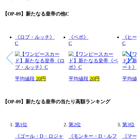
【OP-09】新たなる皇帝
の他C
《ロブ・ルッチ》
《ベポ》
《ヒー
C
C
C
平均値段
20円
平均値段
20円
平均値
【OP-09】新たなる皇帝
の当たり高額ランキング
第
1
位
第
2
位
第
3
位
《ゴール・D・ロジャ
《モンキー・D・ルフ
《マー