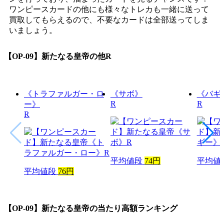
ワンピースカードの他にも様々なトレカも一緒に送って
買取してもらえるので、不要なカードは全部送ってしま
いましょう。
【OP-09】新たなる皇帝
の他R
《トラファルガー・ロ
《サボ》
《バギ
R
R
ー》
R
平均値段
74円
平均値
平均値段
76円
【OP-09】新たなる皇帝
の当たり高額ランキング