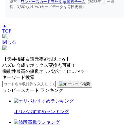
運営：
ワンピースカード当たり.jp 運営チーム
（2023年1月〜運
営、3,562枚以上のカードデータを毎日更新）
▲
TOP
閉じる
【天井機能＆還元率97%以上🔥】
ハズレ合成でボックス変換も可能！
機能性最高の優良オリパがここに…👀✨
キーワード検索
ワンピースカード ランキング
オリパおすすめランキング