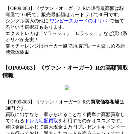
【OP09-083】《ヴァン・オーガー》Rの販売最高額は駿
河屋で160円で、販売最低額はカードラボで30円です。
シングル購入の他に
ワンピースカードのオリパ
で当て
るという選択肢もあります。
エクストレカは「Vラッシュ」「Ωラッシュ」など演出系
オリパが充実！
倍々チャレンジはポーカー風で頭脳プレーも楽しめる新
感覚体験🎴
【OP09-083】《ヴァン・オーガー》R
の高額買取
情報
【OP09-083】《ヴァン・オーガー》Rの
買取価格相場は
30円
です。
買取に出すなら、家から出ることなく簡単に高額買取し
てくれる
トレカ宅配買取
を利用するのがオススメです。
買取金額に応じて最大現金１万円プレゼントキャンペー
ンを行っており、溜まったカードを売るチャンスです！