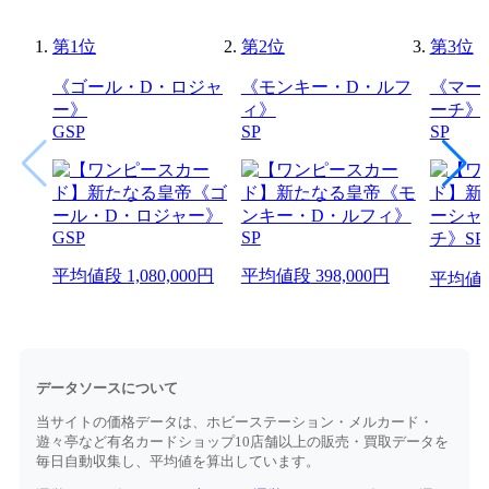
第
1
位
第
2
位
第
3
位
《ゴール・D・ロジャ
《モンキー・D・ルフ
《マー
ー》
ィ》
ーチ》
GSP
SP
SP
平均値段
1,080,000円
平均値段
398,000円
平均値
データソースについて
当サイトの価格データは、ホビーステーション・メルカード・
遊々亭など有名カードショップ10店舗以上の販売・買取データを
毎日自動収集し、平均値を算出しています。