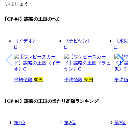
いましょう。
【OP-04】謀略の王国
の他C
《イデオ》
《ラビヤン》
《氷鬼
C
C
C
平均値段
80円
平均値段
58円
平均値
【OP-04】謀略の王国
の当たり高額ランキング
第
1
位
第
2
位
第
3
位