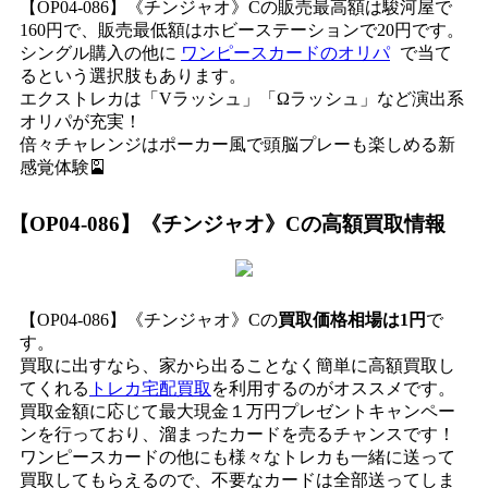
【OP04-086】《チンジャオ》Cの販売最高額は駿河屋で
160円で、販売最低額はホビーステーションで20円です。
シングル購入の他に
ワンピースカードのオリパ
で当て
るという選択肢もあります。
エクストレカは「Vラッシュ」「Ωラッシュ」など演出系
オリパが充実！
倍々チャレンジはポーカー風で頭脳プレーも楽しめる新
感覚体験🎴
【OP04-086】《チンジャオ》C
の高額買取情報
【OP04-086】《チンジャオ》Cの
買取価格相場は1円
で
す。
買取に出すなら、家から出ることなく簡単に高額買取し
てくれる
トレカ宅配買取
を利用するのがオススメです。
買取金額に応じて最大現金１万円プレゼントキャンペー
ンを行っており、溜まったカードを売るチャンスです！
ワンピースカードの他にも様々なトレカも一緒に送って
買取してもらえるので、不要なカードは全部送ってしま