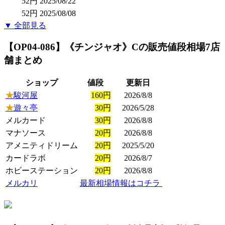
52円
2025/08/22
52円
2025/08/08
▼ 全部見る
【OP04-086】《チンジャオ》C
の販売値段相場
7店
舗まとめ
ショップ
値段
更新日
★
駿河屋
160円
2026/8/8
★
遊々亭
30円
2026/5/28
メルカード
30円
2026/8/8
マナソース
20円
2026/8/8
アメニティドリーム
20円
2025/5/20
カードラボ
20円
2026/8/7
ホビーステーション
20円
2026/8/8
メルカリ
最新相場情報はコチラ