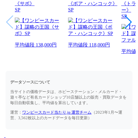
《サボ》
《ボア・ハンコック》
《トラ
SP
SP
ー》
SP
平均値段
138,000円
平均値段
118,000円
平均値
データソースについて
当サイトの価格データは、ホビーステーション・メルカード・
遊々亭など有名カードショップ10店舗以上の販売・買取データを
毎日自動収集し、平均値を算出しています。
運営：
ワンピースカード当たり.jp 運営チーム
（2023年1月〜運
営、3,562枚以上のカードデータを毎日更新）