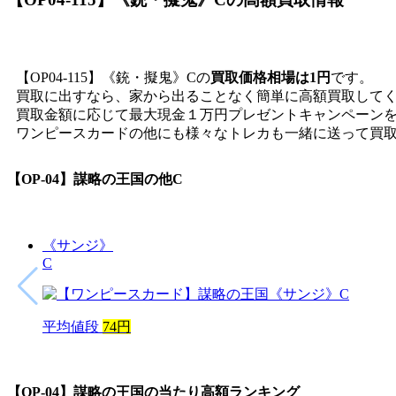
【OP04-115】《銃・擬鬼》Cの
買取価格相場は1円
です。
買取に出すなら、家から出ることなく簡単に高額買取して
買取金額に応じて最大現金１万円プレゼントキャンペーン
ワンピースカードの他にも様々なトレカも一緒に送って買
【OP-04】謀略の王国
の他C
《サンジ》
C
平均値段
74円
【OP-04】謀略の王国
の当たり高額ランキング