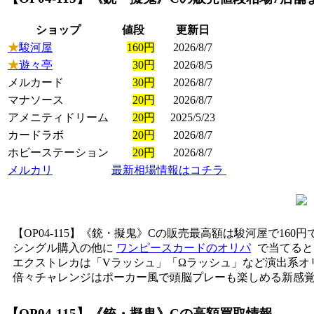
ショップ
値段
更新日
★
駿河屋
160円
2026/8/7
★
遊々亭
30円
2026/8/5
メルカード
30円
2026/8/7
マナソース
20円
2026/8/7
アメニティドリーム
20円
2025/5/23
カードラボ
20円
2026/8/7
ホビーステーション
20円
2026/8/7
メルカリ
最新相場情報はコチラ
【OP04-115】《銃・擬鬼》Cの販売最高額は駿河屋で16
シングル購入の他に
ワンピースカードのオリパ
で当てると
エクストレカは「Vラッシュ」「Ωラッシュ」など演出系オ
倍々チャレンジはポーカー風で頭脳プレーも楽しめる新感覚
【OP04-115】《銃・擬鬼》C
の高額買取情報