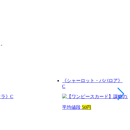
う。
《シャーロット・ババロア》
C
平均値段
50円