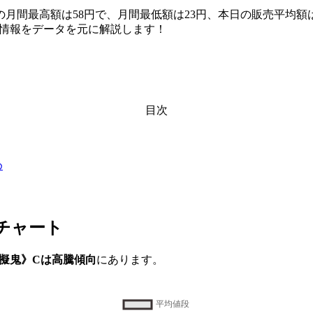
》Cの月間最高額は58円で、月間最低額は23円、本日の販売平均額
相場情報をデータを元に解説します！
目次
め
チャート
銃・擬鬼》Cは高騰傾向
にあります。
。