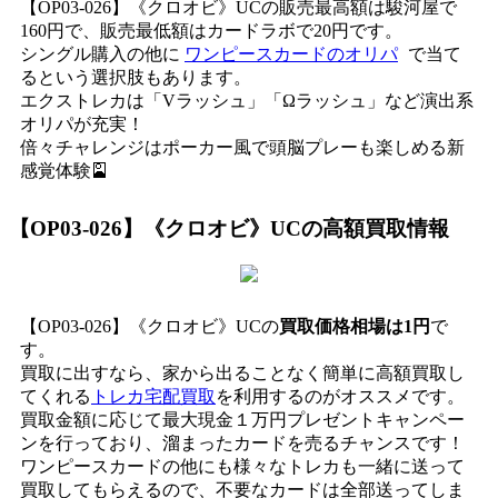
【OP03-026】《クロオビ》UCの販売最高額は駿河屋で
160円で、販売最低額はカードラボで20円です。
シングル購入の他に
ワンピースカードのオリパ
で当て
るという選択肢もあります。
エクストレカは「Vラッシュ」「Ωラッシュ」など演出系
オリパが充実！
倍々チャレンジはポーカー風で頭脳プレーも楽しめる新
感覚体験🎴
【OP03-026】《クロオビ》UC
の高額買取情報
【OP03-026】《クロオビ》UCの
買取価格相場は1円
で
す。
買取に出すなら、家から出ることなく簡単に高額買取し
てくれる
トレカ宅配買取
を利用するのがオススメです。
買取金額に応じて最大現金１万円プレゼントキャンペー
ンを行っており、溜まったカードを売るチャンスです！
ワンピースカードの他にも様々なトレカも一緒に送って
買取してもらえるので、不要なカードは全部送ってしま