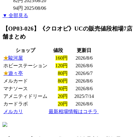
82円
2025/08/20
94円
2025/08/06
▼ 全部見る
【OP03-026】《クロオビ》UC
の販売値段相場
7店
舗まとめ
ショップ
値段
更新日
★
駿河屋
160円
2026/8/6
ホビーステーション
120円
2026/8/6
★
遊々亭
80円
2026/6/7
メルカード
80円
2026/8/6
マナソース
30円
2026/8/6
アメニティドリーム
20円
2025/7/14
カードラボ
20円
2026/8/6
メルカリ
最新相場情報はコチラ