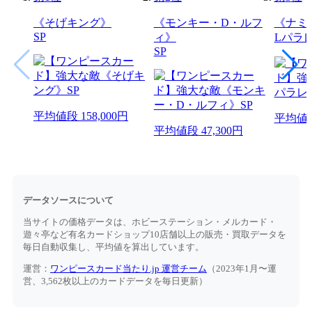
《そげキング》
《モンキー・D・ルフ
《ナミ
SP
ィ》
Lパラ
SP
平均値段
158,000円
平均値
平均値段
47,300円
データソースについて
当サイトの価格データは、ホビーステーション・メルカード・
遊々亭など有名カードショップ10店舗以上の販売・買取データを
毎日自動収集し、平均値を算出しています。
運営：
ワンピースカード当たり.jp 運営チーム
（2023年1月〜運
営、3,562枚以上のカードデータを毎日更新）