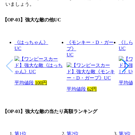
いましょう。
【OP-03】強大な敵
の他UC
《はっちゃん》
《モンキー・D・ガー
《しら
UC
UC
プ》
UC
平均値段
100円
平均値
平均値段
62円
【OP-03】強大な敵
の当たり高額ランキング
第
1
位
第
2
位
第
3
位