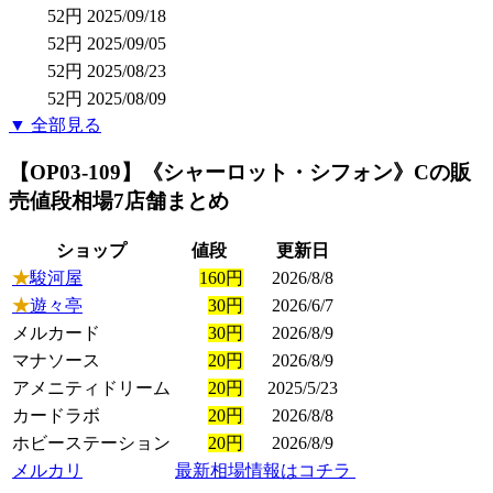
52円
2025/09/18
52円
2025/09/05
52円
2025/08/23
52円
2025/08/09
▼ 全部見る
【OP03-109】《シャーロット・シフォン》C
の販
売値段相場
7店舗まとめ
ショップ
値段
更新日
★
駿河屋
160円
2026/8/8
★
遊々亭
30円
2026/6/7
メルカード
30円
2026/8/9
マナソース
20円
2026/8/9
アメニティドリーム
20円
2025/5/23
カードラボ
20円
2026/8/8
ホビーステーション
20円
2026/8/9
メルカリ
最新相場情報はコチラ