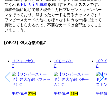
てくれる
トレカ宅配買取
を利用するのがオススメです。
買取金額に応じて最大現金１万円プレゼントキャンペー
ンを行っており、溜まったカードを売るチャンスです！
ワンピースカードの他にも様々なトレカも一緒に送って
買取してもらえるので、不要なカードは全部送ってしま
いましょう。
【OP-03】強大な敵
の他C
《フォッサ》
《モーム》
《タイ
C
C
C
平均値段
27円
平均値段
44円
平均値