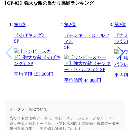
【OP-03】強大な敵
の当たり高額ランキング
第
1
位
第
2
位
第
3
位
《そげキング》
《モンキー・D・ルフ
《ナミ
SP
ィ》
Lパラ
SP
平均値段
158,000円
平均値
平均値段
44,800円
データソースについて
当サイトの価格データは、ホビーステーション・メルカード・
遊々亭など有名カードショップ10店舗以上の販売・買取データを
毎日自動収集し、平均値を算出しています。