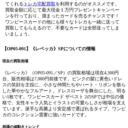
てくれる
トレカ宅配買取
を利用するのがオススメです。
買取金額に応じて最大現金１万円プレゼントキャンペー
ンを行っており、溜まったカードを売るチャンスです！
ワンピースカードの他にも様々なトレカも一緒に送って
買取してもらえるので、不要なカードは全部送ってしま
いましょう。
【OP05-091】《レベッカ》SP
についての情報
現在の買取相場
《レベッカ》（OP05-091／SP）の買取相場は現在4,300円
台、販売相場は7,980円前後です。ピンクの髪に黄色いドレ
スの笑顔を主役に、小さな仲間たちやハート・リボンを散ら
した華やかなフルアート。ドレスローザを舞台にした、明る
い1枚です。ワンピースカード ザベスト 2のSPでは中位の価
格で、女性キャラ人気とイラストの可愛らしさが相場を支え
ています。派手な高騰より安定感で選ばれるタイプ。ワンピ
カのコレクション需要に強いカードです。
相場の値動きトレンド