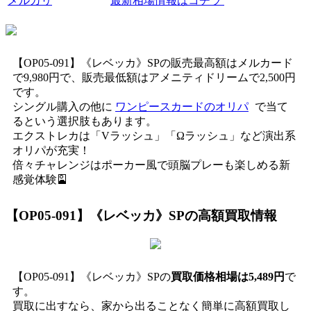
メルカリ
最新相場情報はコチラ
【OP05-091】《レベッカ》SPの販売最高額はメルカード
で9,980円で、販売最低額はアメニティドリームで2,500円
です。
シングル購入の他に
ワンピースカードのオリパ
で当て
るという選択肢もあります。
エクストレカは「Vラッシュ」「Ωラッシュ」など演出系
オリパが充実！
倍々チャレンジはポーカー風で頭脳プレーも楽しめる新
感覚体験🎴
【OP05-091】《レベッカ》SP
の高額買取情報
【OP05-091】《レベッカ》SPの
買取価格相場は5,489円
で
す。
買取に出すなら、家から出ることなく簡単に高額買取し