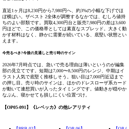
直近1ヶ月は8,230円から7,980円へ、約3%の小幅な下げでほ
ぼ横ばい。ザベスト 2全体が調整するなかでは、むしろ値持
ちのよい部類です。買取4,300円台と販売7,980円の差は3,600
円ほどで、この価格帯としては素直なスプレッド。大きく動
かす材料はなく、静かに需要が続いている、底堅い状態とい
えます。
今売るべき?今後の見通しと売り時のサイン
2026年7月時点では、急いで売る理由は薄いというのが編集
部の見立てです。短期は7,000〜8,500円のレンジ、中期はイ
ラスト人気で底堅く推移しそう。狙い目は7,000円近辺まで
の押し目。売り時のサインは、ほかのドレスローザ系カード
が動いて連想買いが入ったタイミングです。値動きが穏やか
なぶん、寝かせても損しにくい位置づけ。
【OP05-091】《レベッカ》
の他レアリティ
【PRB-02】
【OP-06】
【OP-0