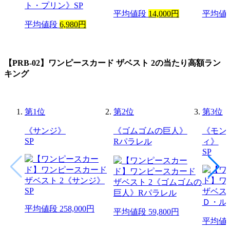
平均値段
14,000円
平均値
平均値段
6,980円
【PRB-02】ワンピースカード ザベスト 2
の当たり高額ラン
キング
第
1
位
第
2
位
第
3
位
《サンジ》
《ゴムゴムの巨人》
《モン
SP
Rパラレル
ィ》
SP
平均値段
258,000円
平均値段
59,800円
平均値