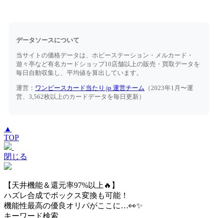
データソースについて
当サイトの価格データは、ホビーステーション・メルカード・
遊々亭など有名カードショップ10店舗以上の販売・買取データを
毎日自動収集し、平均値を算出しています。
運営：
ワンピースカード当たり.jp 運営チーム
（2023年1月〜運
営、3,562枚以上のカードデータを毎日更新）
▲
TOP
閉じる
【天井機能＆還元率97%以上🔥】
ハズレ合成でボックス変換も可能！
機能性最高の優良オリパがここに…👀✨
キーワード検索