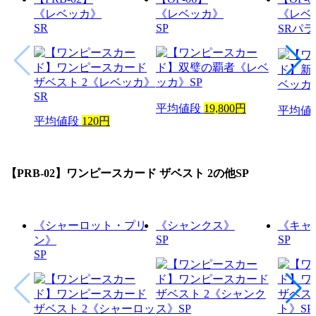
《レベッカ》
《レベッカ》
《レベ
SR
SP
SRパ
平均値段
19,800円
平均値
平均値段
120円
【PRB-02】ワンピースカード ザベスト 2
の他SP
《シャーロット・プリ
《シャンクス》
《キャ
SP
SP
ン》
SP