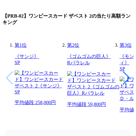
【PRB-02】ワンピースカード ザベスト 2
の当たり高額ラン
キング
第
1
位
第
2
位
第
3
位
《サンジ》
《ゴムゴムの巨人》
《モン
SP
Rパラレル
ィ》
SP
平均値段
258,000円
平均値段
59,800円
平均値