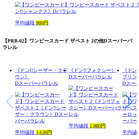
平均値段
980円
【PRB-02】ワンピースカード ザベスト 2
の他Dスーパーパ
ラレル
《ドン!!シーザー・クラ
《ドン!!フォクシー》
《ドン
ウン》
Dスーパーパラレル
プリン
Dスーパーパラレル
Dスー
平均値段
1,880円
平均値段
1,630円
平均値