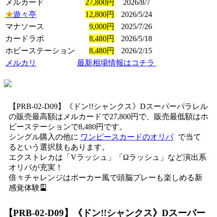
メルカード
27,800円
2026/8/7
★
遊々亭
12,800円
2026/5/24
マナソース
9,000円
2025/7/26
カードラボ
8,480円
2026/5/18
ホビーステーション
8,480円
2026/2/15
メルカリ
最新相場情報はコチラ
【PRB-02-D09】《ドン!!シャンクス》Dスーパーパラレル
の販売最高額はメルカードで27,800円で、販売最低額はホ
ビーステーションで8,480円です。
シングル購入の他に
ワンピースカードのオリパ
で当て
るという選択肢もあります。
エクストレカは「Vラッシュ」「Ωラッシュ」など演出系
オリパが充実！
倍々チャレンジはポーカー風で頭脳プレーも楽しめる新
感覚体験🎴
【PRB-02-D09】《ドン!!シャンクス》Dスーパー