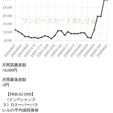
月間高騰差額
+8,000円
月間暴落差額
-0円
【PRB-02-D09】
《ドン!!シャンク
ス》Dスーパーパラ
レルの平均値段推移