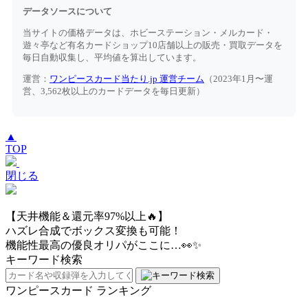
データソースについて
当サイトの価格データは、ホビーステーション・メルカード・
遊々亭など有名カードショップ10店舗以上の販売・買取データを
毎日自動収集し、平均値を算出しています。
運営：
ワンピースカード当たり.jp 運営チーム
（2023年1月〜運
営、3,562枚以上のカードデータを毎日更新）
▲
TOP
閉じる
【天井機能＆還元率97%以上🔥】
ハズレ合成でボックス変換も可能！
機能性最高の優良オリパがここに…👀✨
キーワード検索
ワンピースカード ランキング