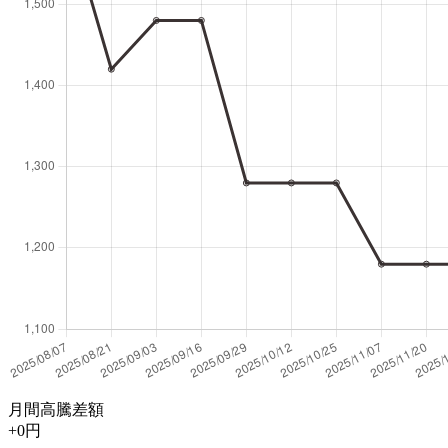
月間高騰差額
+0円