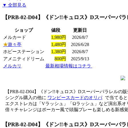
▼ 全部見る
【PRB-02-D04】《ドン!!キュロス》Dスーパーパ
ショップ
値段
更新日
メルカード
1,980円
2026/8/7
★
遊々亭
1,480円
2026/6/28
ホビーステーション
1,380円
2026/8/7
アメニティドリーム
800円
2025/9/13
メルカリ
最新相場情報はコチラ
【PRB-02-D04】《ドン!!キュロス》Dスーパーパラレル
シングル購入の他に
ワンピースカードのオリパ
で当てると
エクストレカは「Vラッシュ」「Ωラッシュ」など演出系オ
倍々チャレンジはポーカー風で頭脳プレーも楽しめる新感覚
【PRB-02-D04】《ドン!!キュロス》Dスーパーパ