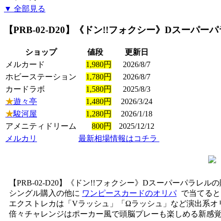
▼ 全部見る
【PRB-02-D20】《ドン!!フォクシー》Dスーパー
ショップ
値段
更新日
メルカード
1,980円
2026/8/7
ホビーステーション
1,780円
2026/8/7
カードラボ
1,580円
2025/8/3
★
遊々亭
1,480円
2026/3/24
★
駿河屋
1,280円
2026/1/18
アメニティドリーム
800円
2025/12/12
メルカリ
最新相場情報はコチラ
【PRB-02-D20】《ドン!!フォクシー》Dスーパーパラレ
シングル購入の他に
ワンピースカードのオリパ
で当てると
エクストレカは「Vラッシュ」「Ωラッシュ」など演出系オ
倍々チャレンジはポーカー風で頭脳プレーも楽しめる新感覚