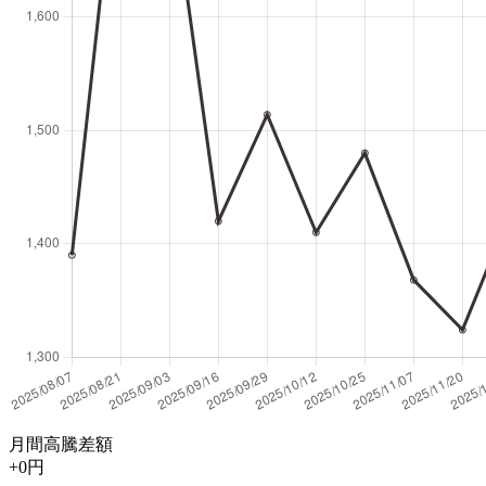
月間高騰差額
+0円