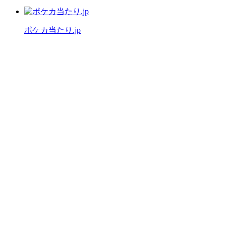
ポケカ当たり.jp
公式X（旧Twitter）
運営者情報
プライバシーポリシー
「ワンピースカード当たり.jp」は
ファンによる情報サイトです。