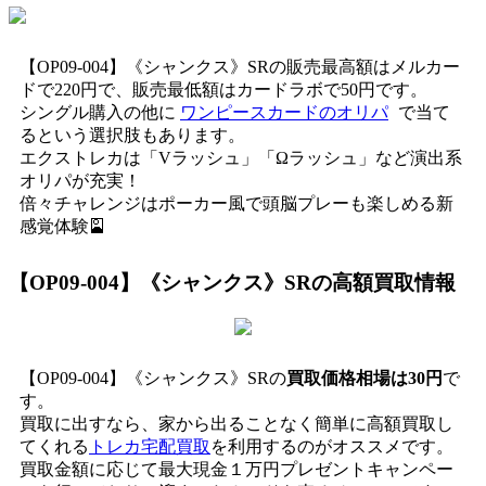
【OP09-004】《シャンクス》SRの販売最高額はメルカー
ドで220円で、販売最低額はカードラボで50円です。
シングル購入の他に
ワンピースカードのオリパ
で当て
るという選択肢もあります。
エクストレカは「Vラッシュ」「Ωラッシュ」など演出系
オリパが充実！
倍々チャレンジはポーカー風で頭脳プレーも楽しめる新
感覚体験🎴
【OP09-004】《シャンクス》SR
の高額買取情報
【OP09-004】《シャンクス》SRの
買取価格相場は30円
で
す。
買取に出すなら、家から出ることなく簡単に高額買取し
てくれる
トレカ宅配買取
を利用するのがオススメです。
買取金額に応じて最大現金１万円プレゼントキャンペー