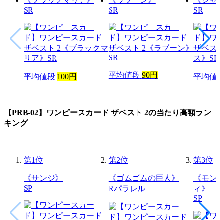
《ブラックマリア》
《ラブーン》
《シャ
SR
SR
SR
平均値段
90円
平均値段
100円
平均値
【PRB-02】ワンピースカード ザベスト 2
の当たり高額ラン
キング
第
1
位
第
2
位
第
3
位
《サンジ》
《ゴムゴムの巨人》
《モン
SP
Rパラレル
ィ》
SP