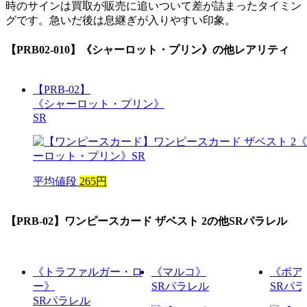
時のサインは買取が販売に追いついて差が詰まったタイミン
グです。急いだ後は息継ぎが入りやすい印象。
【PRB02-010】《シャーロット・プリン》
の他レアリティ
【PRB-02】
《シャーロット・プリン》
SR
平均値段
265円
【PRB-02】ワンピースカード ザベスト 2
の他SRパラレル
《トラファルガー・ロ
《マルコ》
《ボア
ー》
SRパラレル
SRパ
SRパラレル