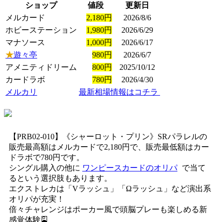
ショップ
値段
更新日
メルカード
2,180円
2026/8/6
ホビーステーション
1,980円
2026/6/29
マナソース
1,000円
2026/6/17
★
遊々亭
980円
2026/6/7
アメニティドリーム
800円
2025/10/12
カードラボ
780円
2026/4/30
メルカリ
最新相場情報はコチラ
【PRB02-010】《シャーロット・プリン》SRパラレルの
販売最高額はメルカードで2,180円で、販売最低額はカー
ドラボで780円です。
シングル購入の他に
ワンピースカードのオリパ
で当て
るという選択肢もあります。
エクストレカは「Vラッシュ」「Ωラッシュ」など演出系
オリパが充実！
倍々チャレンジはポーカー風で頭脳プレーも楽しめる新
感覚体験🎴