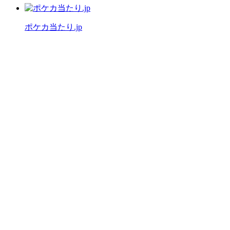
ポケカ当たり.jp
公式X（旧Twitter）
運営者情報
プライバシーポリシー
「ワンピースカード当たり.jp」は
ファンによる情報サイトです。