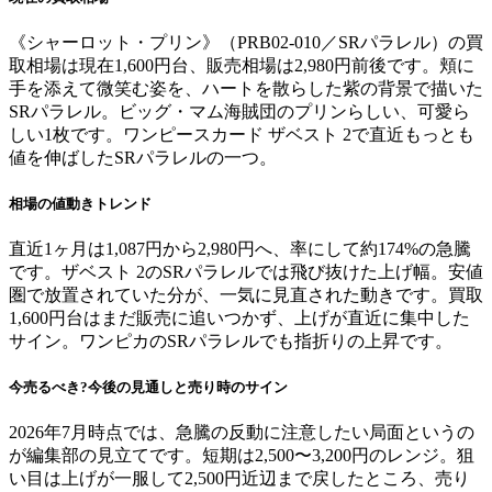
《シャーロット・プリン》（PRB02-010／SRパラレル）の買
取相場は現在1,600円台、販売相場は2,980円前後です。頬に
手を添えて微笑む姿を、ハートを散らした紫の背景で描いた
SRパラレル。ビッグ・マム海賊団のプリンらしい、可愛ら
しい1枚です。ワンピースカード ザベスト 2で直近もっとも
値を伸ばしたSRパラレルの一つ。
相場の値動きトレンド
直近1ヶ月は1,087円から2,980円へ、率にして約174%の急騰
です。ザベスト 2のSRパラレルでは飛び抜けた上げ幅。安値
圏で放置されていた分が、一気に見直された動きです。買取
1,600円台はまだ販売に追いつかず、上げが直近に集中した
サイン。ワンピカのSRパラレルでも指折りの上昇です。
今売るべき?今後の見通しと売り時のサイン
2026年7月時点では、急騰の反動に注意したい局面というの
が編集部の見立てです。短期は2,500〜3,200円のレンジ。狙
い目は上げが一服して2,500円近辺まで戻したところ、売り