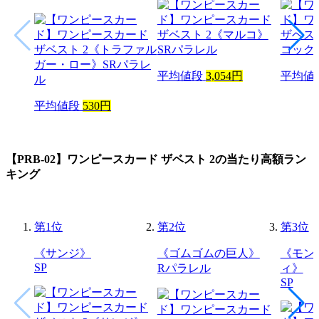
平均値段
3,054円
平均値
平均値段
530円
【PRB-02】ワンピースカード ザベスト 2
の当たり高額ラン
キング
第
1
位
第
2
位
第
3
位
《サンジ》
《ゴムゴムの巨人》
《モン
SP
Rパラレル
ィ》
SP