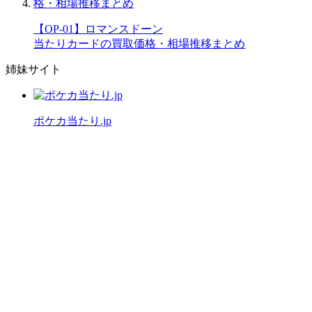
【OP-01】ロマンスドーン
当たりカードの買取価格・相場推移まとめ
姉妹サイト
ポケカ当たり.jp
公式X（旧Twitter）
運営者情報
プライバシーポリシー
「ワンピースカード当たり.jp」は
ファンによる情報サイトです。