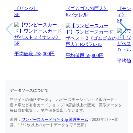
《サンジ》
《ゴムゴムの巨人》
《モン
SP
Rパラレル
ィ》
SP
平均値段
258,000円
平均値段
59,800円
平均値
データソースについて
当サイトの価格データは、ホビーステーション・メルカード・
遊々亭など有名カードショップ10店舗以上の販売・買取データを
毎日自動収集し、平均値を算出しています。
運営：
ワンピースカード当たり.jp 運営チーム
（2023年1月〜運
営、3,562枚以上のカードデータを毎日更新）