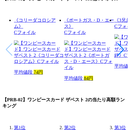
《コリーダコロシア
《ポートガス・D・エー
《3兄
ム》
ス》
Cフォ
Cフォイル
Cフォイル
平均値
平均値段
74円
平均値段
84円
【PRB-02】ワンピースカード ザベスト 2
の当たり高額ラン
キング
第
1
位
第
2
位
第
3
位