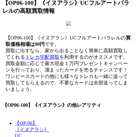
【OP06-100】《イヌアラシ》UCフルアートパラ
レル
の高額買取情報
【OP06-100】《イヌアラシ》UCフルアートパラレルの
買
取価格相場は99円
です。
買取に出すなら、家から出ることなく簡単に高額買取し
てくれる
トレカ宅配買取
を利用するのがオススメです。
買取金額に応じて最大現金１万円プレゼントキャンペー
ンを行っており、溜まったカードを売るチャンスです！
ワンピースカードの他にも様々なトレカも一緒に送って
買取してもらえるので、不要なカードは全部送ってしま
いましょう。
【OP06-100】《イヌアラシ》
の他レアリティ
【OP-06】
《イヌアラシ》
UC