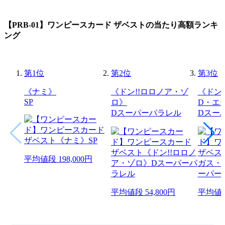
【PRB-01】ワンピースカード ザベスト
の当たり高額ランキ
ング
第
1
位
第
2
位
第
3
位
《ナミ》
《ドン!!ロロノア・ゾ
《ドン
SP
ロ》
D・エ
Dスーパーパラレル
Dスー
平均値段
198,000円
平均値段
54,800円
平均値