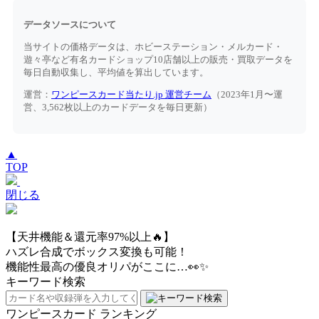
データソースについて
当サイトの価格データは、ホビーステーション・メルカード・
遊々亭など有名カードショップ10店舗以上の販売・買取データを
毎日自動収集し、平均値を算出しています。
運営：
ワンピースカード当たり.jp 運営チーム
（2023年1月〜運
営、3,562枚以上のカードデータを毎日更新）
▲
TOP
閉じる
【天井機能＆還元率97%以上🔥】
ハズレ合成でボックス変換も可能！
機能性最高の優良オリパがここに…👀✨
キーワード検索
ワンピースカード ランキング