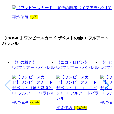
平均値段
40円
【PRB-01】ワンピースカード ザベスト
の他UCフルアート
パラレル
《神の裁き》
《ニコ・ロビン》
《ベビ
UCフルアートパラレル
UCフルアートパラレル
UCフ
平均値段
380円
平均値
平均値段
1,240円