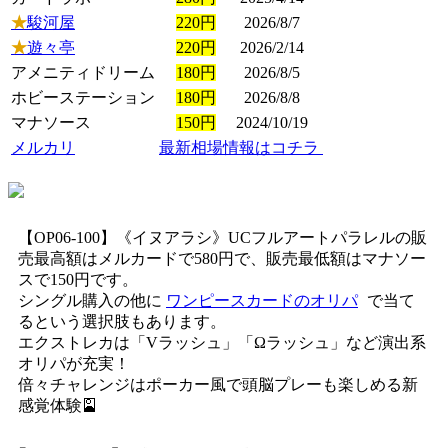
★
駿河屋
220円
2026/8/7
★
遊々亭
220円
2026/2/14
アメニティドリーム
180円
2026/8/5
ホビーステーション
180円
2026/8/8
マナソース
150円
2024/10/19
メルカリ
最新相場情報はコチラ
【OP06-100】《イヌアラシ》UCフルアートパラレルの販
売最高額はメルカードで580円で、販売最低額はマナソー
スで150円です。
シングル購入の他に
ワンピースカードのオリパ
で当て
るという選択肢もあります。
エクストレカは「Vラッシュ」「Ωラッシュ」など演出系
オリパが充実！
倍々チャレンジはポーカー風で頭脳プレーも楽しめる新
感覚体験🎴