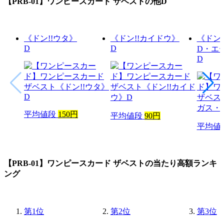
【PRB-01】ワンピースカード ザベスト
の他D
《ドン!!ウタ》
《ドン!!カイドウ》
《ドン
D
D
D・エ
D
平均値段
150円
平均値段
90円
平均値
【PRB-01】ワンピースカード ザベスト
の当たり高額ランキ
ング
第
1
位
第
2
位
第
3
位