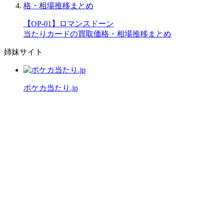
【OP-01】ロマンスドーン
当たりカードの買取価格・相場推移まとめ
姉妹サイト
ポケカ当たり.jp
公式X（旧Twitter）
運営者情報
プライバシーポリシー
「ワンピースカード当たり.jp」は
ファンによる情報サイトです。