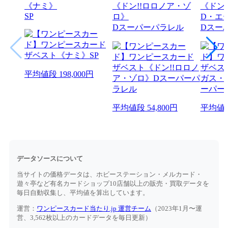
《ナミ》
《ドン!!ロロノア・ゾ
《ドン
SP
ロ》
D・エ
Dスーパーパラレル
Dスー
平均値段
198,000円
平均値段
54,800円
平均値
データソースについて
当サイトの価格データは、ホビーステーション・メルカード・
遊々亭など有名カードショップ10店舗以上の販売・買取データを
毎日自動収集し、平均値を算出しています。
運営：
ワンピースカード当たり.jp 運営チーム
（2023年1月〜運
営、3,562枚以上のカードデータを毎日更新）