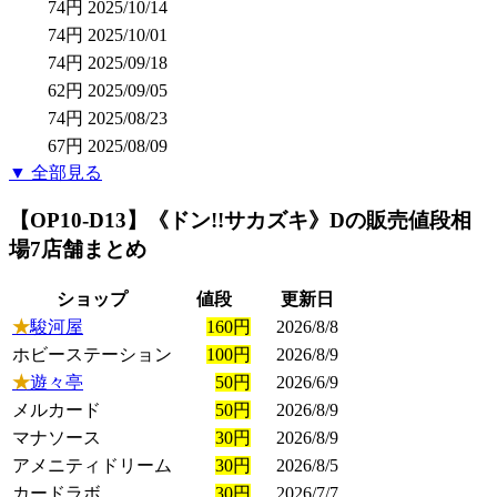
74円
2025/10/14
74円
2025/10/01
74円
2025/09/18
62円
2025/09/05
74円
2025/08/23
67円
2025/08/09
▼ 全部見る
【OP10-D13】《ドン!!サカズキ》D
の販売値段相
場
7店舗まとめ
ショップ
値段
更新日
★
駿河屋
160円
2026/8/8
ホビーステーション
100円
2026/8/9
★
遊々亭
50円
2026/6/9
メルカード
50円
2026/8/9
マナソース
30円
2026/8/9
アメニティドリーム
30円
2026/8/5
カードラボ
30円
2026/7/7