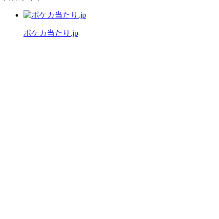
ポケカ当たり.jp
公式X（旧Twitter）
運営者情報
プライバシーポリシー
「ワンピースカード当たり.jp」は
ファンによる情報サイトです。