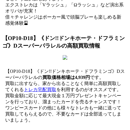
エクストレカは「Vラッシュ」「Ωラッシュ」など演出系
オリパが充実！
倍々チャレンジはポーカー風で頭脳プレーも楽しめる新
感覚体験🎴
【OP10-D18】《ドン!!ドンキホーテ・ドフラミン
ゴ》Dスーパーパラレル
の高額買取情報
【OP10-D18】《ドン!!ドンキホーテ・ドフラミンゴ》Dス
ーパーパラレルの
買取価格相場は4,939円
です。
買取に出すなら、家から出ることなく簡単に高額買取し
てくれる
トレカ宅配買取
を利用するのがオススメです。
買取金額に応じて最大現金１万円プレゼントキャンペー
ンを行っており、溜まったカードを売るチャンスです！
ワンピースカードの他にも様々なトレカも一緒に送って
買取してもらえるので、不要なカードは全部送ってしま
いましょう。