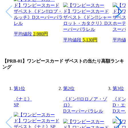
平均値段
2,980円
平均値段
5,130円
平均値
【PRB-01】ワンピースカード ザベスト
の当たり高額ランキ
ング
第
1
位
第
2
位
第
3
位
《ナミ》
《ドン!!ロロノア・ゾ
《ドン
SP
ロ》
D・エ
Dスーパーパラレル
Dスー