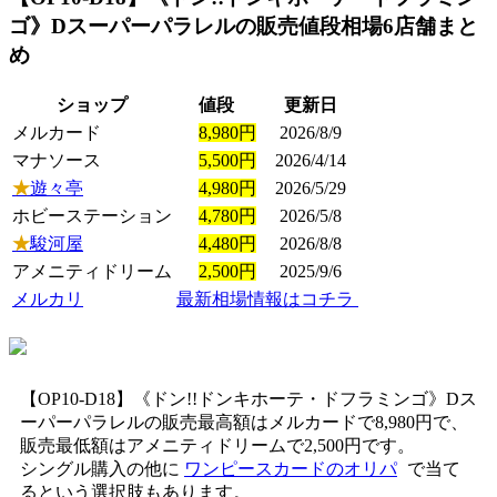
ゴ》Dスーパーパラレル
の販売値段相場
6店舗まと
め
ショップ
値段
更新日
メルカード
8,980円
2026/8/9
マナソース
5,500円
2026/4/14
★
遊々亭
4,980円
2026/5/29
ホビーステーション
4,780円
2026/5/8
★
駿河屋
4,480円
2026/8/8
アメニティドリーム
2,500円
2025/9/6
メルカリ
最新相場情報はコチラ
【OP10-D18】《ドン!!ドンキホーテ・ドフラミンゴ》Dス
ーパーパラレルの販売最高額はメルカードで8,980円で、
販売最低額はアメニティドリームで2,500円です。
シングル購入の他に
ワンピースカードのオリパ
で当て
るという選択肢もあります。