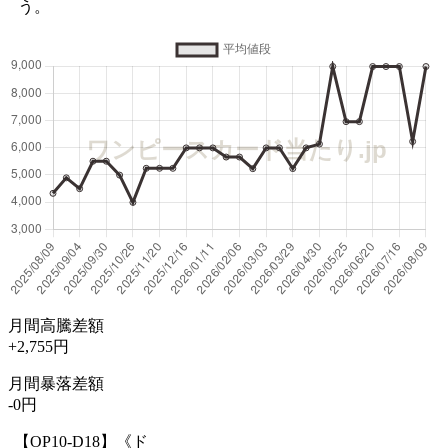
う。
月間高騰差額
+2,755円
月間暴落差額
-0円
【OP10-D18】《ド