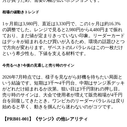
方が買うため、需要の幅が広いポジションです。
相場の値動きトレンド
1ヶ月前は3,980円、直近は3,330円で、この1ヶ月は約16.3%
の調整でした。レンジで見ると2,980円から4,480円まで振れ
ており、まだ値が定まりきっていない印象。リーダーカード
はデッキが組まれるたび買いが入るため、環境の話題ひとつ
で方向が変わります。ザベストのLパラレルはこの一枚だけ
という希少性も、下値を支える材料です。
今売るべき?今後の見通しと売り時のサイン
2026年7月時点では、様子を見ながら好機を待ちたい局面と
いう結論です。短期は3千〜4千円台、中期はサンジ系デッキ
がどれだけ組まれるか次第。狙い目は3千円割れの押し目。
売り時のサインは、大会で使用者が増えて販売相場が4千円
台を回復してきたとき。ワンピカのリーダーパラレルは戻り
始めると早く、動きを掴んだら迷わないのがコツです。
【PRB01-001】《サンジ》
の他レアリティ