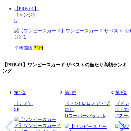
【PRB-01】
《サンジ》
L
平均値段
73円
【PRB-01】ワンピースカード ザベスト
の当たり高額ランキ
ング
第
1
位
第
2
位
第
3
位
《ナミ》
《ドン!!ロロノア・ゾ
《ドン
SP
ロ》
D・エ
Dスーパーパラレル
Dスー