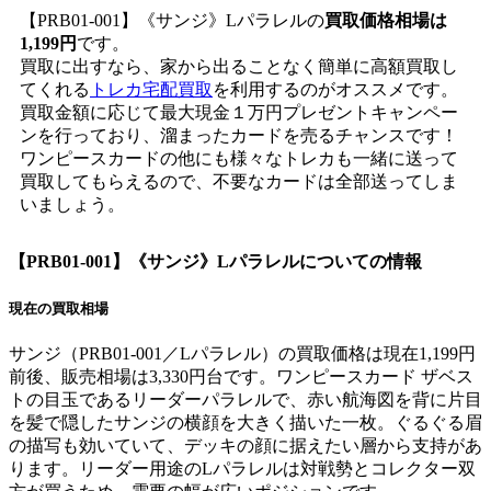
【PRB01-001】《サンジ》Lパラレルの
買取価格相場は
1,199円
です。
買取に出すなら、家から出ることなく簡単に高額買取し
てくれる
トレカ宅配買取
を利用するのがオススメです。
買取金額に応じて最大現金１万円プレゼントキャンペー
ンを行っており、溜まったカードを売るチャンスです！
ワンピースカードの他にも様々なトレカも一緒に送って
買取してもらえるので、不要なカードは全部送ってしま
いましょう。
【PRB01-001】《サンジ》Lパラレル
についての情報
現在の買取相場
サンジ（PRB01-001／Lパラレル）の買取価格は現在1,199円
前後、販売相場は3,330円台です。ワンピースカード ザベス
トの目玉であるリーダーパラレルで、赤い航海図を背に片目
を髪で隠したサンジの横顔を大きく描いた一枚。ぐるぐる眉
の描写も効いていて、デッキの顔に据えたい層から支持があ
ります。リーダー用途のLパラレルは対戦勢とコレクター双