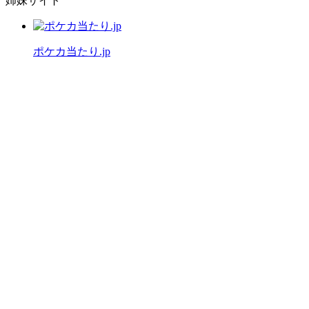
姉妹サイト
ポケカ当たり.jp
公式X（旧Twitter）
運営者情報
プライバシーポリシー
「ワンピースカード当たり.jp」は
ファンによる情報サイトです。