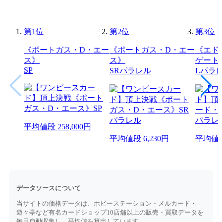
第
1
位
第
2
位
第
3
位
《ポートガス・D・エー
《ポートガス・D・エー
《エド
ス》
ス》
ゲート
SP
SRパラレル
Lパラ
平均値段
258,000円
平均値段
6,230円
平均値
データソースについて
当サイトの価格データは、ホビーステーション・メルカード・
遊々亭など有名カードショップ10店舗以上の販売・買取データを
毎日自動収集し、平均値を算出しています。