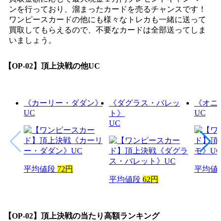
ンを行っており、溜まったカードを売るチャンスです！
ワンピースカードの他にも様々なトレカも一緒に送って
買取してもらえるので、不要なカードは全部送ってしま
いましょう。
【OP-02】頂上決戦
の他UC
《カーリー・ダダン》
《ダグラス・バレッ
《オニ
UC
UC
ト》
UC
平均値段
72円
平均値
平均値段
62円
【OP-02】頂上決戦
の当たり高額ランキング