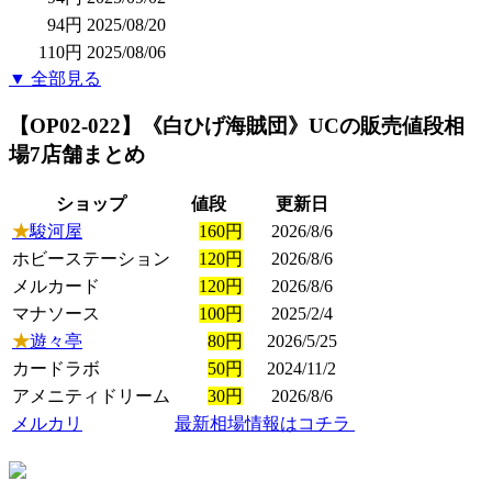
94円
2025/08/20
110円
2025/08/06
▼ 全部見る
【OP02-022】《白ひげ海賊団》UC
の販売値段相
場
7店舗まとめ
ショップ
値段
更新日
★
駿河屋
160円
2026/8/6
ホビーステーション
120円
2026/8/6
メルカード
120円
2026/8/6
マナソース
100円
2025/2/4
★
遊々亭
80円
2026/5/25
カードラボ
50円
2024/11/2
アメニティドリーム
30円
2026/8/6
メルカリ
最新相場情報はコチラ