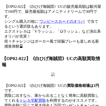
【OP02-022】《白ひげ海賊団》UCの販売最高額は駿河屋
で160円で、販売最低額はアメニティドリームで30円で
す。
シングル購入の他に
ワンピースカードのオリパ
で当て
るという選択肢もあります。
エクストレカは「Vラッシュ」「Ωラッシュ」など演出系
オリパが充実！
倍々チャレンジはポーカー風で頭脳プレーも楽しめる新
感覚体験🎴
【OP02-022】《白ひげ海賊団》UC
の高額買取情
報
【OP02-022】《白ひげ海賊団》UCの
買取価格相場は1円
です。
買取に出すなら、家から出ることなく簡単に高額買取し
てくれる
トレカ宅配買取
を利用するのがオススメです。
買取金額に応じて最大現金１万円プレゼントキャンペー