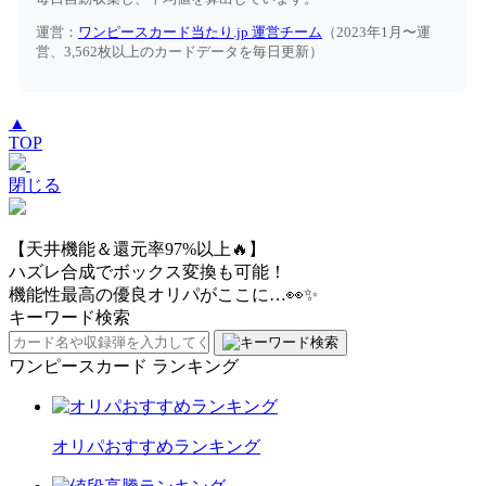
運営：
ワンピースカード当たり.jp 運営チーム
（2023年1月〜運
営、3,562枚以上のカードデータを毎日更新）
▲
TOP
閉じる
【天井機能＆還元率97%以上🔥】
ハズレ合成でボックス変換も可能！
機能性最高の優良オリパがここに…👀✨
キーワード検索
ワンピースカード ランキング
オリパおすすめランキング