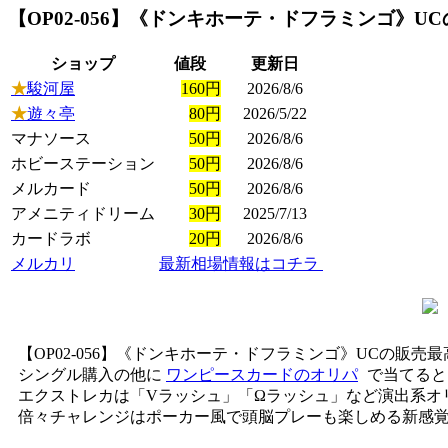
【OP02-056】《ドンキホーテ・ドフラミンゴ》UC
ショップ
値段
更新日
★
駿河屋
160円
2026/8/6
★
遊々亭
80円
2026/5/22
マナソース
50円
2026/8/6
ホビーステーション
50円
2026/8/6
メルカード
50円
2026/8/6
アメニティドリーム
30円
2025/7/13
カードラボ
20円
2026/8/6
メルカリ
最新相場情報はコチラ
【OP02-056】《ドンキホーテ・ドフラミンゴ》UCの販売
シングル購入の他に
ワンピースカードのオリパ
で当てると
エクストレカは「Vラッシュ」「Ωラッシュ」など演出系オ
倍々チャレンジはポーカー風で頭脳プレーも楽しめる新感覚