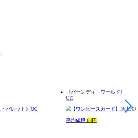
う。
《バーンディ・ワールド》
UC
平均値段
68円