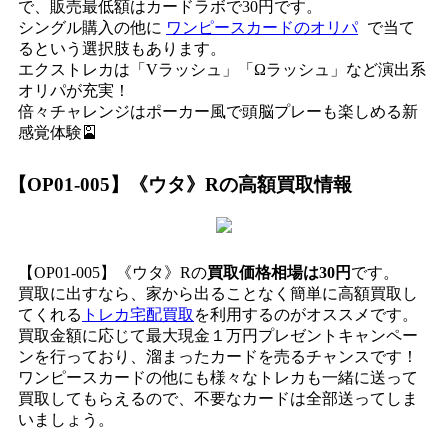
で、販売最低額はカードラボで30円です。
シングル購入の他に
ワンピースカードのオリパ
で当て
るという選択肢もあります。
エクストレカは「Vラッシュ」「Ωラッシュ」など演出系
オリパが充実！
倍々チャレンジはポーカー風で頭脳プレーも楽しめる新
感覚体験🎴
【OP01-005】《ウタ》R
の高額買取情報
【OP01-005】《ウタ》Rの
買取価格相場は30円
です。
買取に出すなら、家から出ることなく簡単に高額買取し
てくれる
トレカ宅配買取
を利用するのがオススメです。
買取金額に応じて最大現金１万円プレゼントキャンペー
ンを行っており、溜まったカードを売るチャンスです！
ワンピースカードの他にも様々なトレカも一緒に送って
買取してもらえるので、不要なカードは全部送ってしま
いましょう。