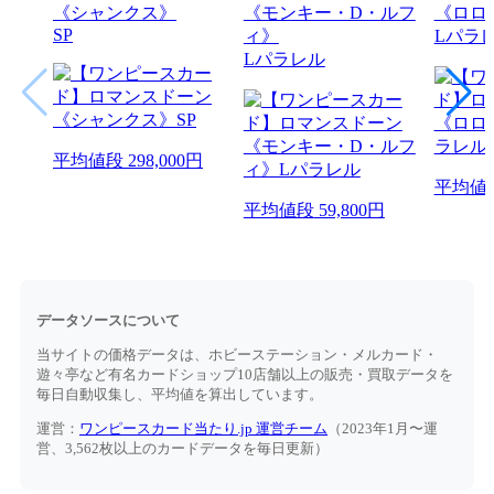
《シャンクス》
《モンキー・D・ルフ
《ロロ
SP
ィ》
Lパラ
Lパラレル
平均値段
298,000円
平均値
平均値段
59,800円
データソースについて
当サイトの価格データは、ホビーステーション・メルカード・
遊々亭など有名カードショップ10店舗以上の販売・買取データを
毎日自動収集し、平均値を算出しています。
運営：
ワンピースカード当たり.jp 運営チーム
（2023年1月〜運
営、3,562枚以上のカードデータを毎日更新）