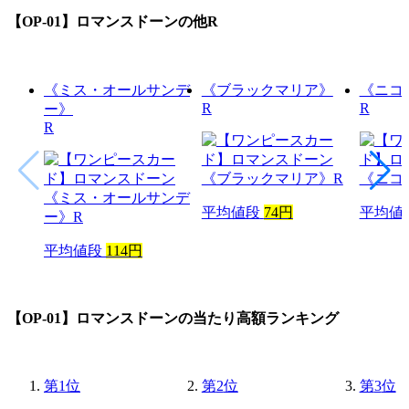
【OP-01】ロマンスドーン
の他R
《ミス・オールサンデ
《ブラックマリア》
《ニコ
R
R
ー》
R
平均値段
74円
平均値
平均値段
114円
【OP-01】ロマンスドーン
の当たり高額ランキング
第
1
位
第
2
位
第
3
位