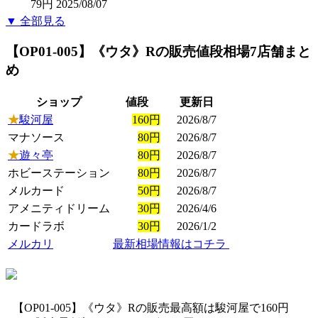
79円
2025/08/07
▼ 全部見る
【OP01-005】《ウタ》R
の販売値段相場
7店舗まと
め
ショップ
値段
更新日
★
駿河屋
160円
2026/8/7
マナソース
80円
2026/8/7
★
遊々亭
80円
2026/8/7
ホビーステーション
80円
2026/8/7
メルカード
50円
2026/8/7
アメニティドリーム
30円
2026/4/6
カードラボ
30円
2026/1/2
メルカリ
最新相場情報はコチラ
【OP01-005】《ウタ》Rの販売最高額は駿河屋で160円