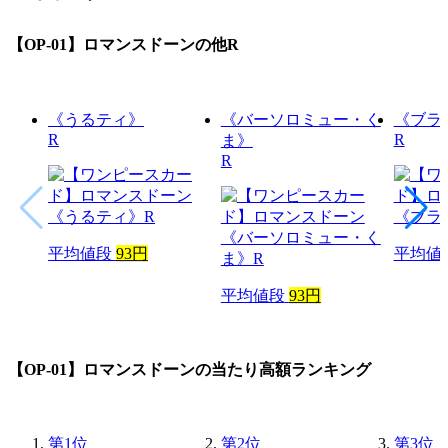
【OP-01】ロマンスドーン
の他R
《うるティ》
《バーソロミュー・く
《ブラ
R
R
ま》
R
平均値段
93円
平均値
平均値段
93円
【OP-01】ロマンスドーン
の当たり高額ランキング
第
1
位
第
2
位
第
3
位