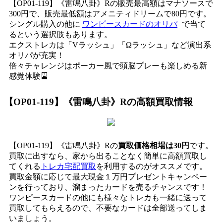
【OP01-119】《雷鳴八卦》Rの販売最高額はマナソースで
300円で、販売最低額はアメニティドリームで80円です。
シングル購入の他に
ワンピースカードのオリパ
で当て
るという選択肢もあります。
エクストレカは「Vラッシュ」「Ωラッシュ」など演出系
オリパが充実！
倍々チャレンジはポーカー風で頭脳プレーも楽しめる新
感覚体験🎴
【OP01-119】《雷鳴八卦》R
の高額買取情報
【OP01-119】《雷鳴八卦》Rの
買取価格相場は30円
です。
買取に出すなら、家から出ることなく簡単に高額買取し
てくれる
トレカ宅配買取
を利用するのがオススメです。
買取金額に応じて最大現金１万円プレゼントキャンペー
ンを行っており、溜まったカードを売るチャンスです！
ワンピースカードの他にも様々なトレカも一緒に送って
買取してもらえるので、不要なカードは全部送ってしま
いましょう。