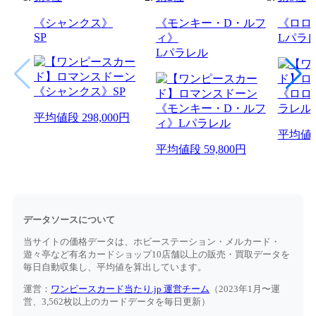
《シャンクス》
《モンキー・D・ルフ
《ロロ
SP
ィ》
Lパラ
Lパラレル
平均値段
298,000円
平均値
平均値段
59,800円
データソースについて
当サイトの価格データは、ホビーステーション・メルカード・
遊々亭など有名カードショップ10店舗以上の販売・買取データを
毎日自動収集し、平均値を算出しています。
運営：
ワンピースカード当たり.jp 運営チーム
（2023年1月〜運
営、3,562枚以上のカードデータを毎日更新）