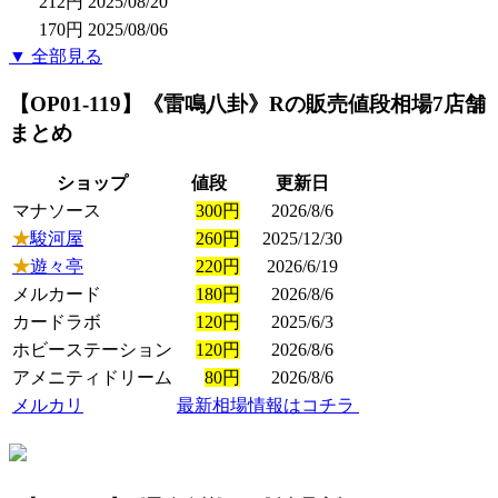
212円
2025/08/20
170円
2025/08/06
▼ 全部見る
【OP01-119】《雷鳴八卦》R
の販売値段相場
7店舗
まとめ
ショップ
値段
更新日
マナソース
300円
2026/8/6
★
駿河屋
260円
2025/12/30
★
遊々亭
220円
2026/6/19
メルカード
180円
2026/8/6
カードラボ
120円
2025/6/3
ホビーステーション
120円
2026/8/6
アメニティドリーム
80円
2026/8/6
メルカリ
最新相場情報はコチラ